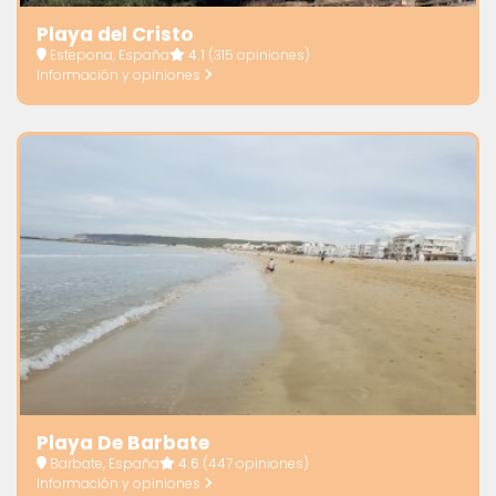
Playa del Cristo
Estepona, España
4.1
(315 opiniones)
Información y opiniones
Playa De Barbate
Barbate, España
4.6
(447 opiniones)
Información y opiniones