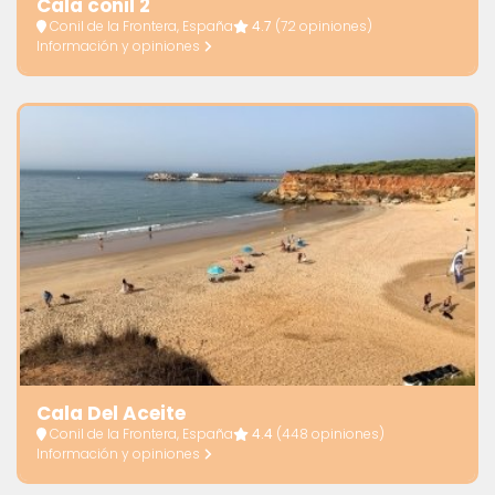
Cala conil 2
Conil de la Frontera, España
4.7
(72 opiniones)
Información y opiniones
Cala Del Aceite
Conil de la Frontera, España
4.4
(448 opiniones)
Información y opiniones