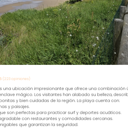
6
(223 opiniones)
es una ubicación impresionante que ofrece una combinación
enclave mágico. Los visitantes han alabado su belleza, desc
onitas y bien cuidadas de la región. La playa cuenta con:
nas y paisajes.
ue son perfectas para practicar surf y deportes acuáticos.
agradable con restaurantes y comodidades cercanas.
migables que garantizan la seguridad.