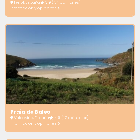
Ferrol, España
3.9
(134 opiniones)
Información y opiniones
Praia de Baleo
Valdoviño, España
4.6
(112 opiniones)
Información y opiniones