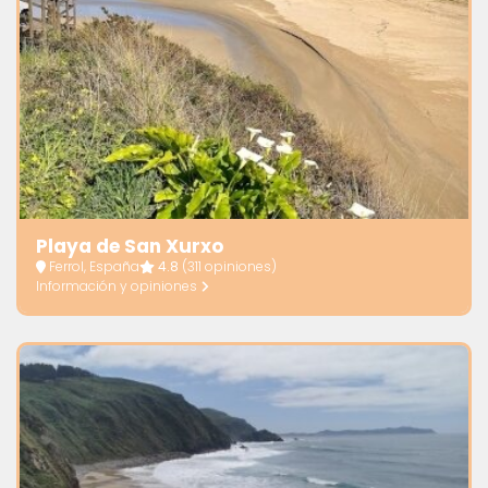
Playa de San Xurxo
Ferrol, España
4.8
(311 opiniones)
Información y opiniones