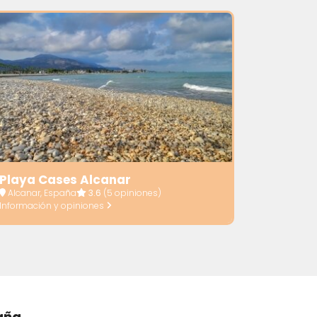
Playa Cases Alcanar
Alcanar, España
3.6
(5 opiniones)
Información y opiniones