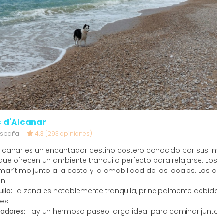
s d'Alcanar
 España
4.3
(293 opiniones)
'Alcanar es un encantador destino costero conocido por sus 
que ofrecen un ambiente tranquilo perfecto para relajarse. Los
arítimo junto a la costa y la amabilidad de los locales. Los 
n:
ilo:
La zona es notablemente tranquila, principalmente debid
es.
adores:
Hay un hermoso paseo largo ideal para caminar junto