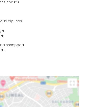
nes con los
o que algunos
ya.
a.
 una escapada
al.