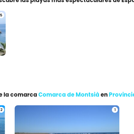
scubre las playas más espectaculares de Esp
5
de la comarca
Comarca de Montsià
en
Provinci
2
1