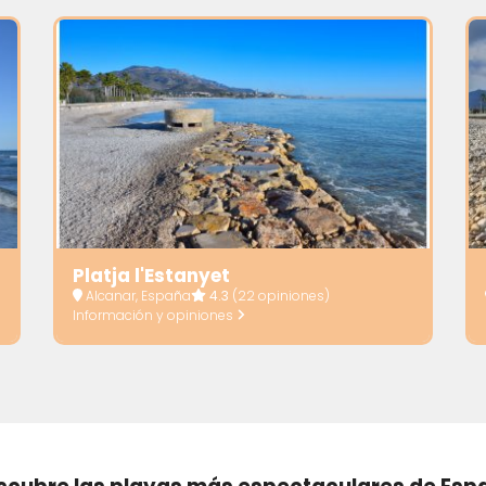
Platja l'Estanyet
Alcanar, España
4.3
(22 opiniones)
Información y opiniones