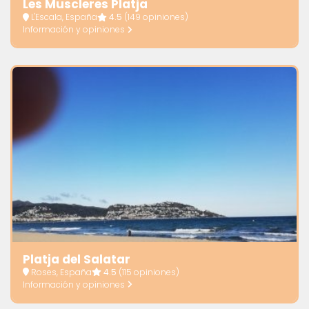
Les Muscleres Platja
L'Escala, España
4.5
(149 opiniones)
Información y opiniones
Platja del Salatar
Roses, España
4.5
(115 opiniones)
Información y opiniones