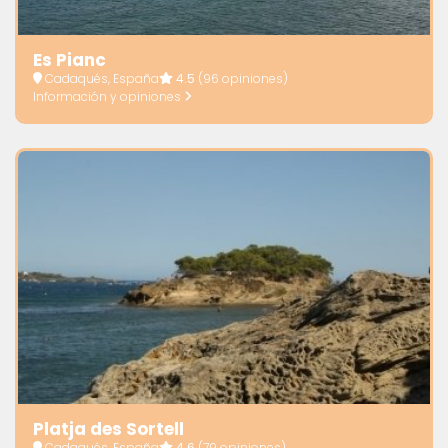
Es Pianc
Cadaqués, España
4.5
(96 opiniones)
Información y opiniones
Platja des Sortell
Cadaqués, España
4.6
(79 opiniones)