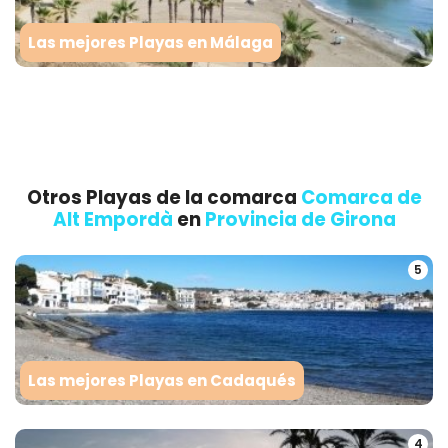
Las mejores Playas en Málaga
Otros Playas de la comarca
Comarca de
Alt Empordà
en
Provincia de Girona
5
Las mejores Playas en Cadaqués
4