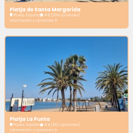
Platja de Santa Margarida
Roses, España
4.5
(368 opiniones)
Información y opiniones
Platja La Punta
Roses, España
4.4
(362 opiniones)
Información y opiniones