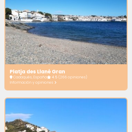
Platja des Llané Gran
Cadaqués, España
4.5
(266 opiniones)
Información y opiniones