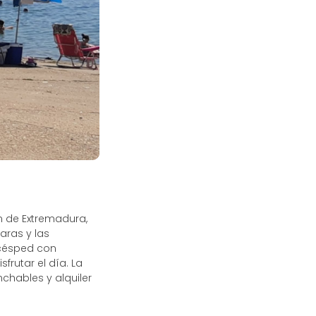
n de Extremadura,
aras y las
 césped con
frutar el día. La
nchables y alquiler