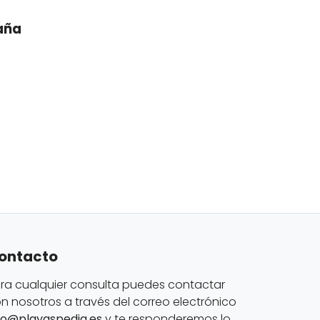
aña
ontacto
ra cualquier consulta puedes contactar
n nosotros a través del correo electrónico
fo@playaspedia.es
y te responderemos lo