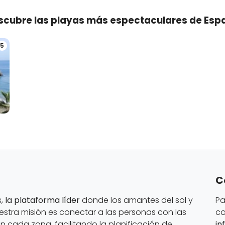
scubre las playas más espectaculares de Esp
5
C
s,
la plataforma líder
donde los amantes del sol y
Pa
estra misión es conectar a las personas con las
co
 cada zona, facilitando la planificación de
in