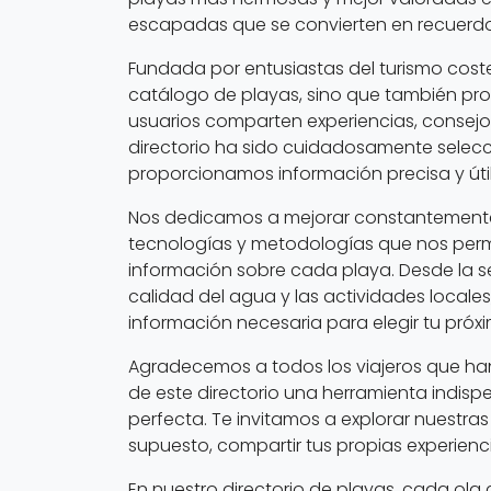
escapadas que se convierten en recuerdos
Fundada por entusiastas del turismo cost
catálogo de playas, sino que también pr
usuarios comparten experiencias, consej
directorio ha sido cuidadosamente selec
proporcionamos información precisa y útil
Nos dedicamos a mejorar constantemente 
tecnologías y metodologías que nos permi
información sobre cada playa. Desde la se
calidad del agua y las actividades locales
información necesaria para elegir tu próx
Agradecemos a todos los viajeros que han
de este directorio una herramienta indis
perfecta. Te invitamos a explorar nuestras l
supuesto, compartir tus propias experien
En nuestro directorio de playas, cada ola