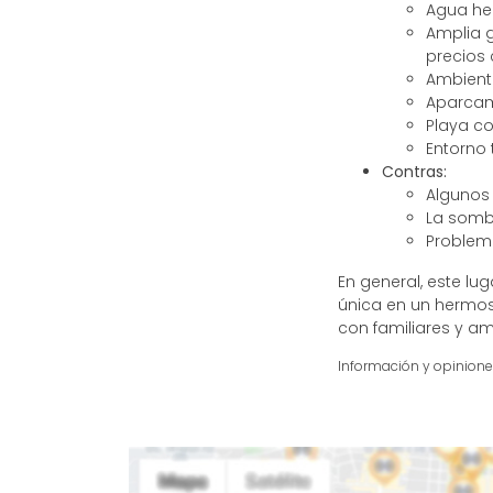
Agua he
Amplia g
precios 
Ambient
Aparcam
Playa co
Entorno 
Contras:
Algunos 
La somb
Problem
En general, este l
única en un hermos
con familiares y am
Información y opinion