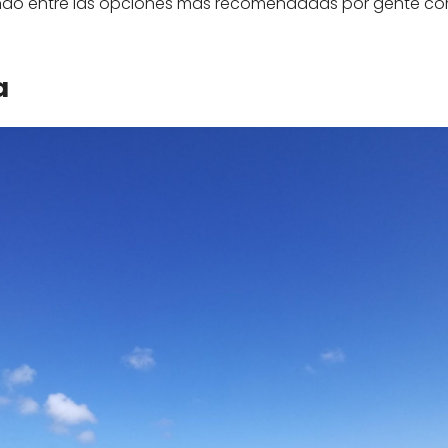
endo entre las opciones más recomendadas por gente co
a