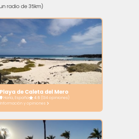
un radio de 35km)
Playa de Caleta del Mero
Haría, España
4.6
(134 opiniones)
Información y opiniones