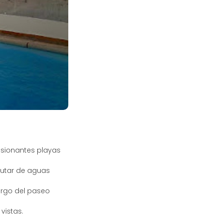
esionantes playas
rutar de aguas
argo del paseo
vistas.