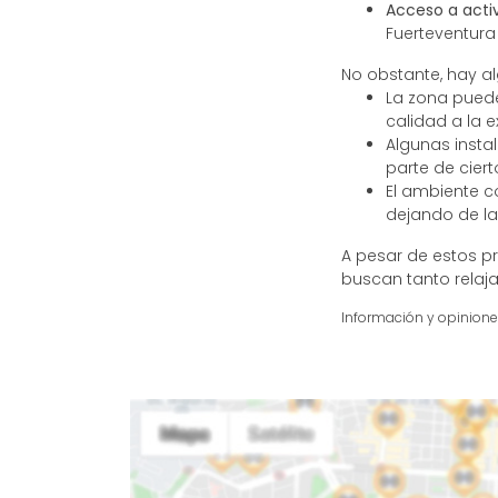
Acceso a acti
Fuerteventura
No obstante, hay a
La zona puede
calidad a la e
Algunas instal
parte de cier
El ambiente c
dejando de la
A pesar de estos p
buscan tanto rela
Información y opinion