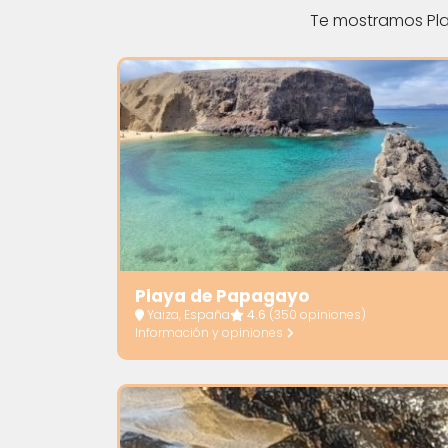
Te mostramos Pla
Playa de Papagayo
Yaiza, España
4.6
(350 opiniones)
Información y opiniones