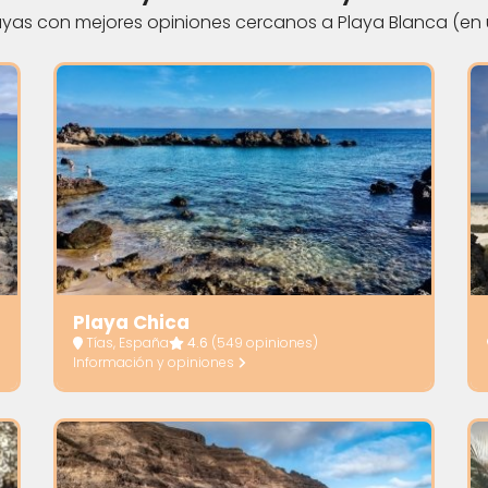
yas con mejores opiniones cercanos a Playa Blanca (en 
Playa Chica
Tías, España
4.6
(549 opiniones)
Información y opiniones