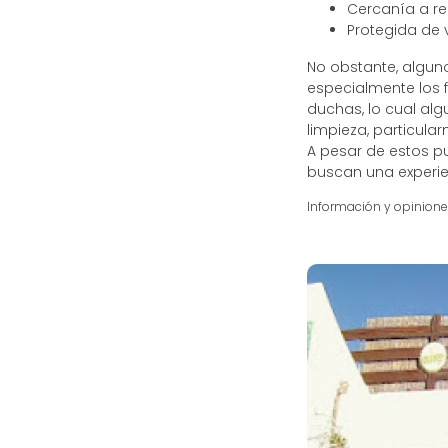
Cercanía a re
Protegida de v
No obstante, algun
especialmente los 
duchas, lo cual al
limpieza, particula
A pesar de estos p
buscan una experie
Información y opinion