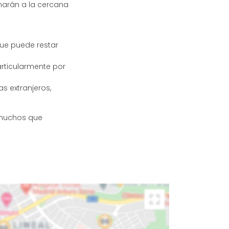
marán a la cercana
que puede restar
articularmente por
s extranjeros,
 muchos que