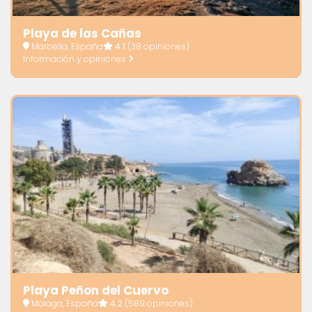
Playa de las Cañas
Marbella, España
4.1
(38 opiniones)
Información y opiniones
Playa Peñon del Cuervo
Málaga, España
4.2
(589 opiniones)