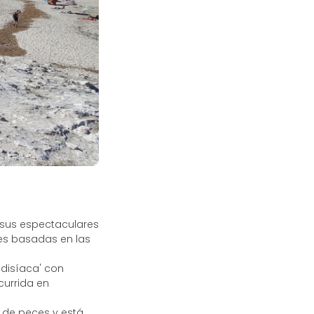
 sus espectaculares
nes basadas en las
adisíaca' con
urrida en
 de peces y está