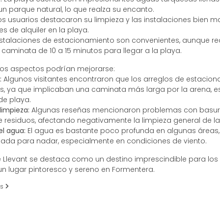
n parque natural, lo que realza su encanto.
os usuarios destacaron su limpieza y las instalaciones bien 
s de alquiler en la playa.
stalaciones de estacionamiento son convenientes, aunque requ
 caminata de 10 a 15 minutos para llegar a la playa.
os aspectos podrían mejorarse:
:
Algunos visitantes encontraron que los arreglos de estacio
s, ya que implicaban una caminata más larga por la arena, e
de playa.
limpieza:
Algunas reseñas mencionaron problemas con basur
e residuos, afectando negativamente la limpieza general de la
el agua:
El agua es bastante poco profunda en algunas áreas, 
da para nadar, especialmente en condiciones de viento.
de Llevant se destaca como un destino imprescindible para lo
n lugar pintoresco y sereno en Formentera.
es