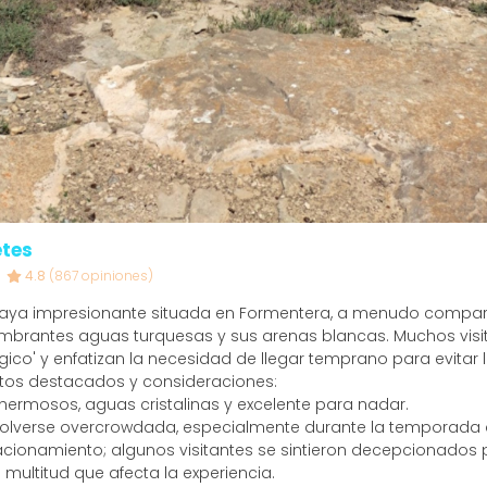
etes
4.8
(867 opiniones)
 playa impresionante situada en Formentera, a menudo compa
mbrantes aguas turquesas y sus arenas blancas. Muchos visit
co' y enfatizan la necesidad de llegar temprano para evitar l
tos destacados y consideraciones:
hermosos, aguas cristalinas y excelente para nadar.
lverse overcrowdada, especialmente durante la temporada al
tacionamiento; algunos visitantes se sintieron decepcionados 
 multitud que afecta la experiencia.