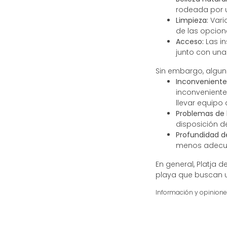
rodeada por u
Limpieza:
Vari
de las opcione
Acceso:
Las in
junto con una
Sin embargo, algun
Inconveniente
inconveniente
llevar equipo 
Problemas de 
disposición d
Profundidad d
menos adecua
En general, Platja 
playa que buscan u
Información y opinion