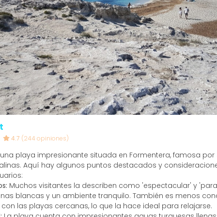
t
4.7
(244 opiniones)
es una playa impresionante situada en Formentera, famosa por
stalinas. Aquí hay algunos puntos destacados y consideracio
uarios:
os:
Muchos visitantes la describen como 'espectacular' y 'par
nas blancas y un ambiente tranquilo. También es menos conc
on las playas cercanas, lo que la hace ideal para relajarse.
:
La playa cuenta con impresionantes aguas turquesas llenas