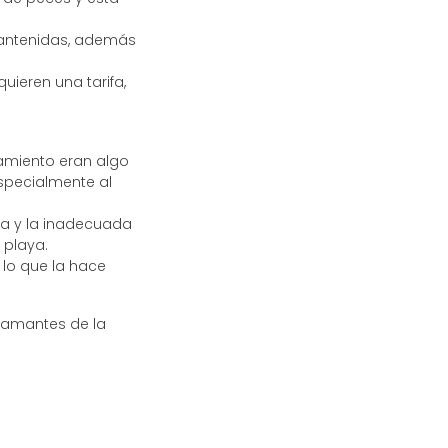
mantenidas, además
ieren una tarifa,
namiento eran algo
specialmente al
a y la inadecuada
 playa.
lo que la hace
s amantes de la