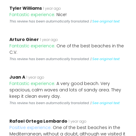
Tyler Williams
1 year ago
Fantastic experience:
Nice!
This review has been automatically translated. |
See original text
Arturo Giner
1 year ago
Fantastic experience:
One of the best beaches in the
C.V.
This review has been automatically translated. |
See original text
Juan A
1 year ago
Fantastic experience:
A very good beach. Very
spacious, calm waves and lots of sandy area. They
keep it clean every day.
This review has been automatically translated. |
See original text
Rafael Ortega Lombardo
1 year ago
Positive experience:
One of the best beaches in the
Mediterranean, without a doubt, although we visited it