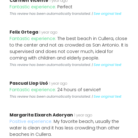
Carmen Vicente
1 year ago
Fantastic experience:
Perfect
This review has been automatically translated. |
See original text
Felix Ortega
1 year ago
Fantastic experience:
The best beach in Cullera, close
to the center and not as crowded as San Antonio. It is
supervised and does not cover much, ideal for
coming with children and elderly people.
This review has been automatically translated. |
See original text
Pascual Llop Usó
1 year ago
Fantastic experience:
24 hours of service!!
This review has been automatically translated. |
See original text
Margarita Eixarch Adoryan
1 year ago
Positive experience:
My favorite beach, usually the
water is clean and it has less crowding than other
beaches in Cullera.