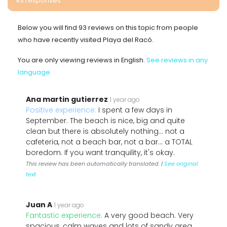
93 responses
Below you will find 93 reviews on this topic from people
who have recently visited Playa del Racó.
You are only viewing reviews in English.
See reviews in any
language
Ana martin gutierrez
1 year ago
Positive experience:
I spent a few days in
September. The beach is nice, big and quite
clean but there is absolutely nothing... not a
cafeteria, not a beach bar, not a bar... a TOTAL
boredom. If you want tranquility, it's okay.
This review has been automatically translated. |
See original
text
Juan A
1 year ago
Fantastic experience:
A very good beach. Very
spacious, calm waves and lots of sandy area.