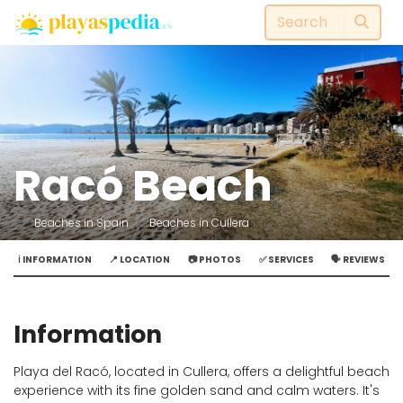
Racó Beach
Beaches in Spain
Beaches in Cullera
ℹ️ INFORMATION
📍 LOCATION
📷 PHOTOS
✅ SERVICES
🗣️ REVIEWS
Information
Playa del Racó, located in Cullera, offers a delightful beach
experience with its fine golden sand and calm waters. It's