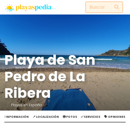
Playa de San
Pedro de La
Ribera
Playas en España
ℹ️ INFORMACIÓN
📍 LOCALIZACIÓN
📷 FOTOS
✅ SERVICIOS
🗣️ OPINIONES