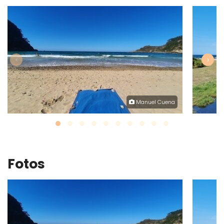
‹
›
Manuel Cuena
Fotos