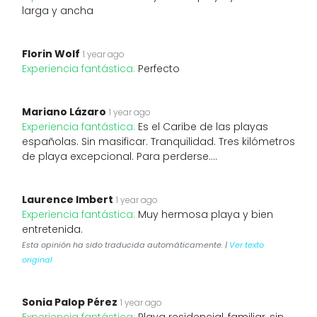
larga y ancha
Florin Wolf
1 year ago
Experiencia fantástica:
Perfecto
Mariano Lázaro
1 year ago
Experiencia fantástica:
Es el Caribe de las playas
españolas. Sin masificar. Tranquilidad. Tres kilómetros
de playa excepcional. Para perderse....
Laurence Imbert
1 year ago
Experiencia fantástica:
Muy hermosa playa y bien
entretenida.
Esta opinión ha sido traducida automáticamente. |
Ver texto
original
Sonia Palop Pérez
1 year ago