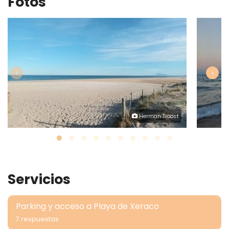
Fotos
‹
›
Herman Troost
Servicios
Parking y acceso a Playa de Xeraco
7 respuestas