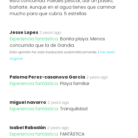
está concurrida. Puedes pescar, dar un paseo,
bañarte. Aunque en el agua tienes que caminar
mucho para que cubra. 5 estrellas
Jesse Lopes
2 years ago
Experiencia fantástica:
Bonita playa. Menos
concurrida que la de Gandia.
Esta opinión ha sido traducida automáticamente. |
Ver texto
original
Paloma Perez-casanova García
2 years ago
Experiencia fantástica:
Playa familiar
miguel navarro
2 years ago
Experiencia fantástica:
Tranquilidad
Isabel Rabadán
2 years ago
Experiencia fantástica:
FANTÁSTICA