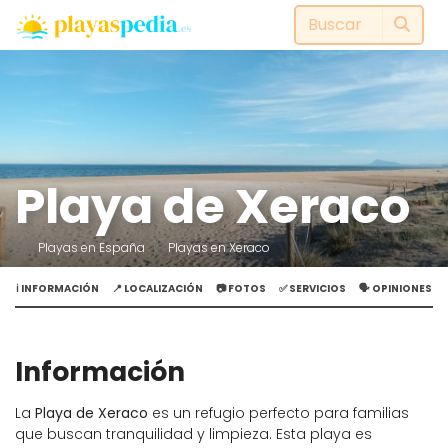
Playa de Xeraco
Playas en España
Playas en Xeraco
ℹ️ INFORMACIÓN
📍 LOCALIZACIÓN
📷 FOTOS
✅ SERVICIOS
🗣️ OPINIONES
Información
La
Playa de Xeraco
es un refugio perfecto para familias
que buscan tranquilidad y limpieza. Esta playa es