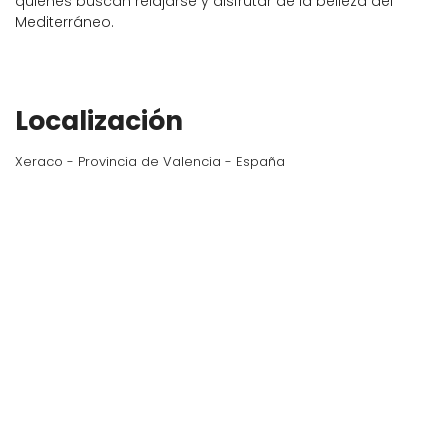
quienes buscan relajarse y disfrutar de la belleza del
Mediterráneo.
Localización
Xeraco - Provincia de Valencia - España