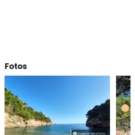
Fotos
‹
›
Eugene Vershinin