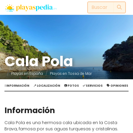
Cala Pola
Playas en España
Playas en Tossa de Mar
ℹ️ INFORMACIÓN
📍 LOCALIZACIÓN
📷 FOTOS
✅ SERVICIOS
🗣️ OPINIONES
Información
Cala Pola es una hermosa cala ubicada en la Costa
Brava, famosa por sus aguas turquesas y cristalinas.