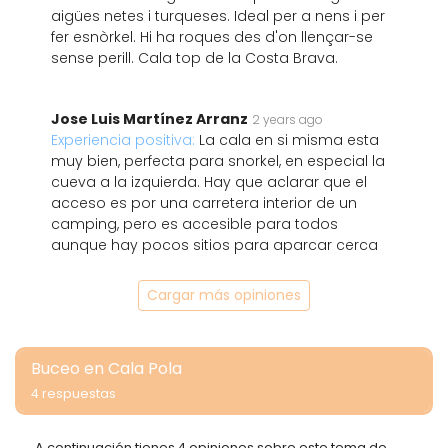
aigües netes i turqueses. Ideal per a nens i per
fer esnòrkel. Hi ha roques des d'on llençar-se
sense perill. Cala top de la Costa Brava.
Jose Luis Martínez Arranz
2 years ago
Experiencia positiva:
La cala en si misma esta
muy bien, perfecta para snorkel, en especial la
cueva a la izquierda. Hay que aclarar que el
acceso es por una carretera interior de un
camping, pero es accesible para todos
aunque hay pocos sitios para aparcar cerca
Cargar más opiniones
Buceo en Cala Pola
4 respuestas
A continuación tienes 4 opiniones sobre este tema de