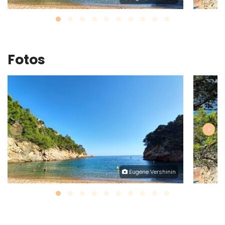
Fotos
‹
›
Eugene Vershinin