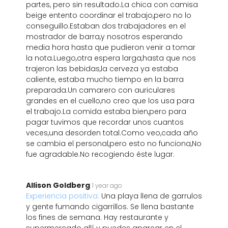
partes, pero sin resultado.La chica con camisa
beige entento coordinar el trabajo,pero no lo
conseguillo.Estaban dos trabajadores en el
mostrador de barra,y nosotros esperando
media hora hasta que pudieron venir a tomar
la nota.Luego,otra espera larga,hasta que nos
trajeron las bebidas,la cerveza ya estaba
caliente, estaba mucho tiempo en la barra
preparada.Un camarero con auriculares
grandes en el cuello,no creo que los usa para
el trabajo.La comida estaba bien,pero para
pagar tuvimos que recordar unos cuantos
veces,una desorden total.Como veo,cada año
se cambia el personal,pero esto no funciona,No
fue agradable.No recogiendo éste lugar.
Allison Goldberg
1 year ago
Experiencia positiva:
Una playa llena de garrulos
y gente fumando cigarrillos. Se llena bastante
los fines de semana. Hay restaurante y