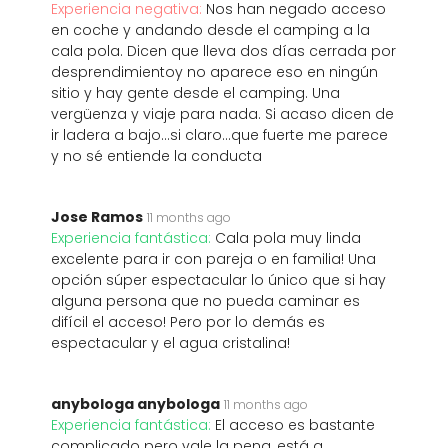
Experiencia negativa:
Nos han negado acceso
en coche y andando desde el camping a la
cala pola. Dicen que lleva dos días cerrada por
desprendimientoy no aparece eso en ningún
sitio y hay gente desde el camping. Una
vergüenza y viaje para nada. Si acaso dicen de
ir ladera a bajo...si claro...que fuerte me parece
y no sé entiende la conducta
Jose Ramos
11 months ago
Experiencia fantástica:
Cala pola muy linda
excelente para ir con pareja o en familia! Una
opción súper espectacular lo único que si hay
alguna persona que no pueda caminar es
difícil el acceso! Pero por lo demás es
espectacular y el agua cristalina!
anybologa anybologa
11 months ago
Experiencia fantástica:
El acceso es bastante
complicado pero vale la pena, está a