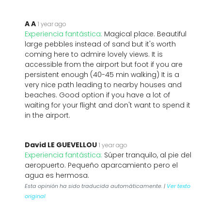
A A
1 year ago
Experiencia fantástica:
Magical place. Beautiful
large pebbles instead of sand but it's worth
coming here to admire lovely views. It is
accessible from the airport but foot if you are
persistent enough (40-45 min walking) It is a
very nice path leading to nearby houses and
beaches. Good option if you have a lot of
waiting for your flight and don't want to spend it
in the airport.
David LE GUEVELLOU
1 year ago
Experiencia fantástica:
Súper tranquilo, al pie del
aeropuerto. Pequeño aparcamiento pero el
agua es hermosa.
Esta opinión ha sido traducida automáticamente. |
Ver texto
original