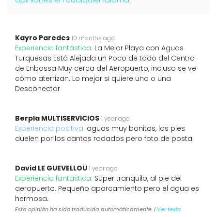
Kayro Paredes
10 months ago
Experiencia fantástica:
La Mejor Playa con Aguas
Turquesas Está Alejada un Poco de todo del Centro
de Enbossa Muy cerca del Aeropuerto, incluso se ve
cómo aterrizan. Lo mejor si quiere uno o una
Desconectar
Berpla MULTISERVICIOS
1 year ago
Experiencia positiva:
aguas muy bonitas, los pies
duelen por los cantos rodados pero foto de postal
David LE GUEVELLOU
1 year ago
Experiencia fantástica:
Súper tranquilo, al pie del
aeropuerto. Pequeño aparcamiento pero el agua es
hermosa.
Esta opinión ha sido traducida automáticamente. |
Ver texto