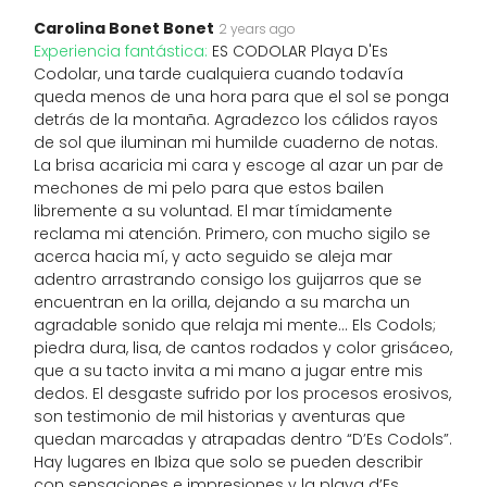
Carolina Bonet Bonet
2 years ago
Experiencia fantástica:
ES CODOLAR Playa D'Es
Codolar, una tarde cualquiera cuando todavía
queda menos de una hora para que el sol se ponga
detrás de la montaña. Agradezco los cálidos rayos
de sol que iluminan mi humilde cuaderno de notas.
La brisa acaricia mi cara y escoge al azar un par de
mechones de mi pelo para que estos bailen
libremente a su voluntad. El mar tímidamente
reclama mi atención. Primero, con mucho sigilo se
acerca hacia mí, y acto seguido se aleja mar
adentro arrastrando consigo los guijarros que se
encuentran en la orilla, dejando a su marcha un
agradable sonido que relaja mi mente... Els Codols;
piedra dura, lisa, de cantos rodados y color grisáceo,
que a su tacto invita a mi mano a jugar entre mis
dedos. El desgaste sufrido por los procesos erosivos,
son testimonio de mil historias y aventuras que
quedan marcadas y atrapadas dentro “D’Es Codols”.
Hay lugares en Ibiza que solo se pueden describir
con sensaciones e impresiones y la playa d’Es