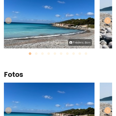
‹
›
Frédéric Born
Fotos
‹
›