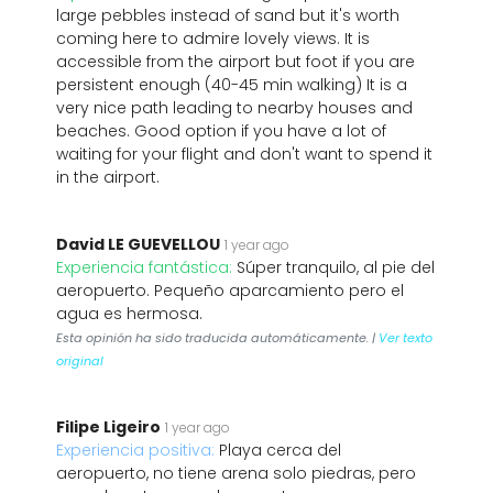
large pebbles instead of sand but it's worth
coming here to admire lovely views. It is
accessible from the airport but foot if you are
persistent enough (40-45 min walking) It is a
very nice path leading to nearby houses and
beaches. Good option if you have a lot of
waiting for your flight and don't want to spend it
in the airport.
David LE GUEVELLOU
1 year ago
Experiencia fantástica:
Súper tranquilo, al pie del
aeropuerto. Pequeño aparcamiento pero el
agua es hermosa.
Esta opinión ha sido traducida automáticamente. |
Ver texto
original
Filipe Ligeiro
1 year ago
Experiencia positiva:
Playa cerca del
aeropuerto, no tiene arena solo piedras, pero