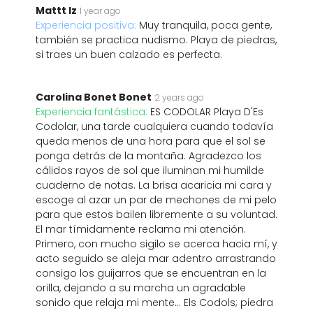
Mattt Iz
1 year ago
Experiencia positiva:
Muy tranquila, poca gente,
también se practica nudismo. Playa de piedras,
si traes un buen calzado es perfecta.
Carolina Bonet Bonet
2 years ago
Experiencia fantástica:
ES CODOLAR Playa D'Es
Codolar, una tarde cualquiera cuando todavía
queda menos de una hora para que el sol se
ponga detrás de la montaña. Agradezco los
cálidos rayos de sol que iluminan mi humilde
cuaderno de notas. La brisa acaricia mi cara y
escoge al azar un par de mechones de mi pelo
para que estos bailen libremente a su voluntad.
El mar tímidamente reclama mi atención.
Primero, con mucho sigilo se acerca hacia mí, y
acto seguido se aleja mar adentro arrastrando
consigo los guijarros que se encuentran en la
orilla, dejando a su marcha un agradable
sonido que relaja mi mente... Els Codols; piedra