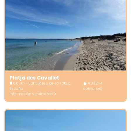
Platja des Cavallet
6.0 km - Sant Josep de sa Talaia,
4.3
(244
España
opiniones)
Información y opiniones