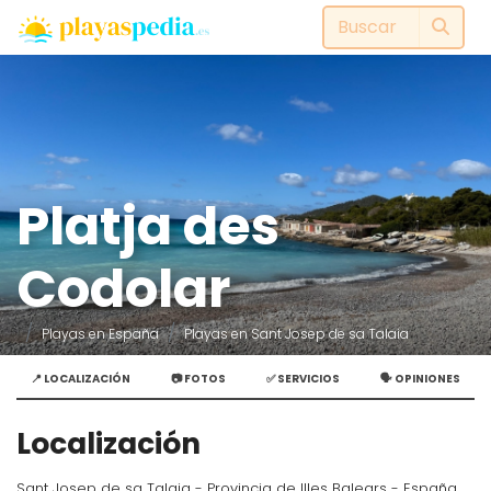
Platja des
Codolar
Playas en España
Playas en Sant Josep de sa Talaia
📍 LOCALIZACIÓN
📷 FOTOS
✅ SERVICIOS
🗣️ OPINIONES
Localización
Sant Josep de sa Talaia - Provincia de Illes Balears - España