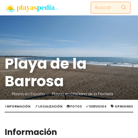
Playa de la
Barrosa
Playas en España
Playas en Chiclana de la Frontera
ℹ️ INFORMACIÓN
📍 LOCALIZACIÓN
📷 FOTOS
✅ SERVICIOS
🗣️ OPINIONES
Información