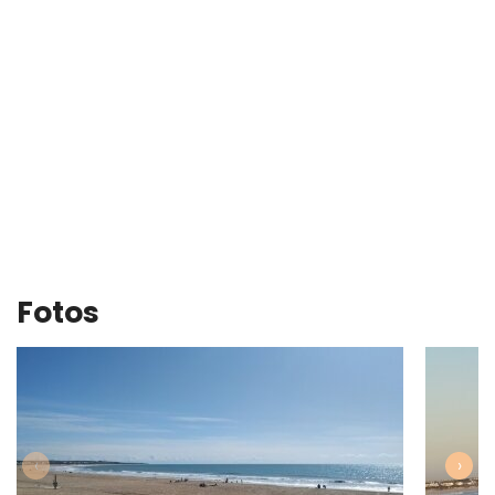
Fotos
‹
›