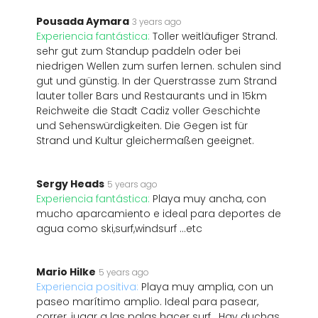
Pousada Aymara
3 years ago
Experiencia fantástica:
Toller weitläufiger Strand.
sehr gut zum Standup paddeln oder bei
niedrigen Wellen zum surfen lernen. schulen sind
gut und günstig. In der Querstrasse zum Strand
lauter toller Bars und Restaurants und in 15km
Reichweite die Stadt Cadiz voller Geschichte
und Sehenswürdigkeiten. Die Gegen ist für
Strand und Kultur gleichermaßen geeignet.
Sergy Heads
5 years ago
Experiencia fantástica:
Playa muy ancha, con
mucho aparcamiento e ideal para deportes de
agua como ski,surf,windsurf ...etc
Mario Hilke
5 years ago
Experiencia positiva:
Playa muy amplia, con un
paseo marítimo amplio. Ideal para pasear,
correr, jugar a las palas hacer surf . Hay duchas