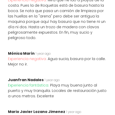
Experiencia negativa:
Mira que he ido a playas de la
costa. Pues la de Roquetas está de basura hasta la
boca. Se nota que pasa un camión de limpieza por
las huellas en la "arena" pero debe ser antigua la
maquina porque aquí hay basura que no tiene ni un
día ni dos. Hasta un trozo de madera con clavos
peligrosamente expuestos. En fin, muy sucio y
peligroso todo.
Mónica Marín
1 year ago
Experiencia negativa:
Agua sucia, basura por la calle.
Mejor no ir.
Juanfran Nadales
1 year ago
Experiencia fantástica:
Playa muy buena junto al
puerto y muy tranquila. Locales de restauración justo
a unos metros. Excelente
Mario Javier Lozano Jimenez
1 year ago