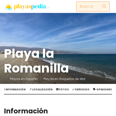
Playa la
Romanilla
Playas en España
Playas en Roquetas de Mar
ℹ️ INFORMACIÓN
📍 LOCALIZACIÓN
📷 FOTOS
✅ SERVICIOS
🗣️ OPINIONES
Información