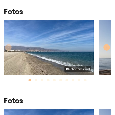
Fotos
‹
›
Johanna Barral
Fotos