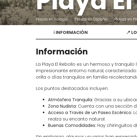
Playa El
Playas en Europa
Playas en España
Playas en Pr
ℹ️ INFORMACIÓN
📍 L
Información
La Playa El Rebollo es un hermoso y tranquilo 
impresionante entorno natural, caracterizado 
orilla o días tranquilos en familia recolectan
Los puntos destacados incluyen:
Atmósfera Tranquila:
Gracias a su ubicac
Zona Nudista:
Cuenta con una sección de
Acceso a Través de un Paseo Escénico:
La
realza su encanto natural.
Buenas Comodidades:
Hay chiringuitos 
Sin embargo, algunos usuarios han expresad