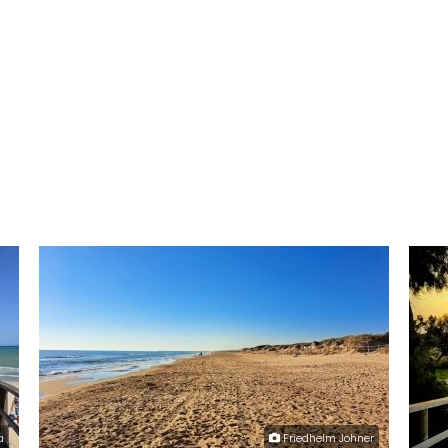
a
Friedhelm Johner