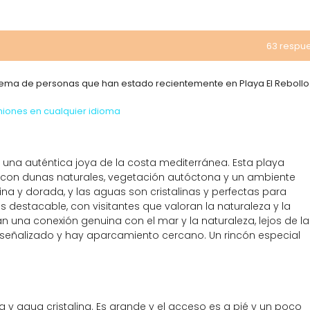
63 respu
 tema de personas que han estado recientemente en Playa El Rebollo
niones en cualquier idioma
s una auténtica joya de la costa mediterránea. Esta playa
o con dunas naturales, vegetación autóctona y un ambiente
ina y dorada, y las aguas son cristalinas y perfectas para
s destacable, con visitantes que valoran la naturaleza y la
an una conexión genuina con el mar y la naturaleza, lejos de la
 señalizado y hay aparcamiento cercano. Un rincón especial
 y agua cristalina. Es grande y el acceso es a pié y un poco