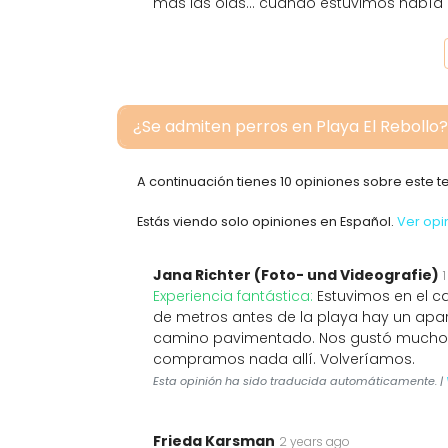
más las olas… cuando estuvimos había mu
¿Se admiten perros en Playa El Rebollo?
A continuación tienes 10 opiniones sobre este 
Estás viendo solo opiniones en Español.
Ver opi
Jana Richter (Foto- und Videografie)
Experiencia fantástica:
Estuvimos en el c
de metros antes de la playa hay un apar
camino pavimentado. Nos gustó mucho la
compramos nada allí. Volveríamos.
Esta opinión ha sido traducida automáticamente. |
Frieda Karsman
2 years ago