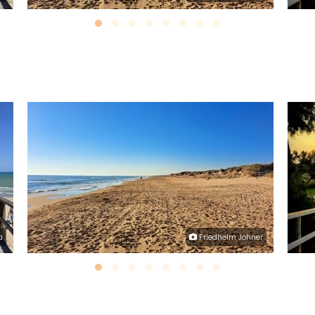
a
Friedhelm Johner