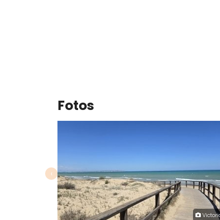
Fotos
‹
Victori