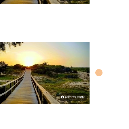
›
roberta briffa