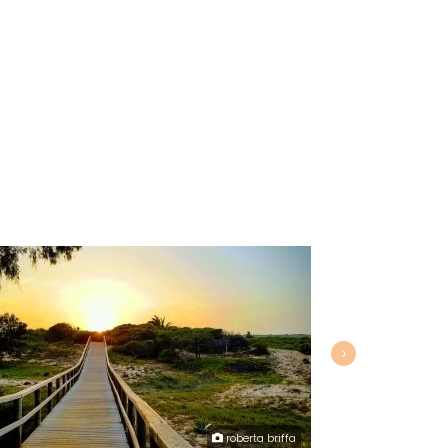
›
roberta briffa