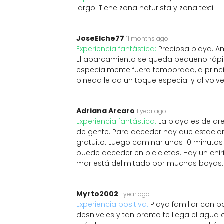
largo. Tiene zona naturista y zona textil
JoseElche77
11 months ago
Experiencia fantástica:
Preciosa playa. Am
El aparcamiento se queda pequeño rápi
especialmente fuera temporada, a princi
pineda le da un toque especial y al volve
Adriana Arcaro
1 year ago
Experiencia fantástica:
La playa es de ar
de gente. Para acceder hay que estacio
gratuito. Luego caminar unos 10 minuto
puede acceder en bicicletas. Hay un chiri
mar está delimitado por muchas boyas.
Myrto2002
1 year ago
Experiencia positiva:
Playa familiar con 
desniveles y tan pronto te llega el agua