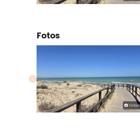
Fotos
‹
Victori