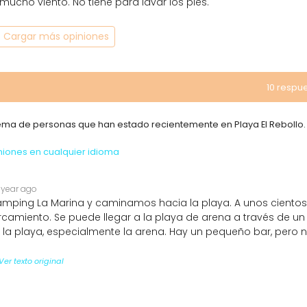
cho viento. No tiene para lavar los pies.
Cargar más opiniones
10 respu
tema de personas que han estado recientemente en Playa El Rebollo.
niones en cualquier idioma
1 year ago
amping La Marina y caminamos hacia la playa. A unos cientos
camiento. Se puede llegar a la playa de arena a través de un
 playa, especialmente la arena. Hay un pequeño bar, pero 
Ver texto original