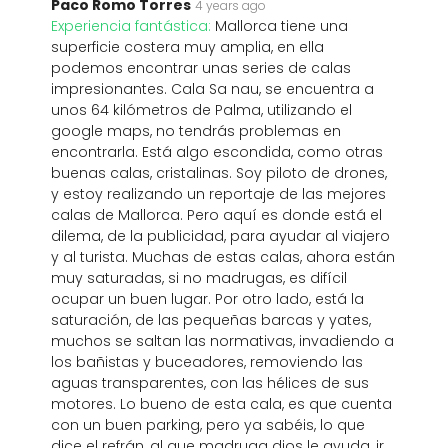
Paco Romo Torres
4 years ago
Experiencia fantástica:
Mallorca tiene una
superficie costera muy amplia, en ella
podemos encontrar unas series de calas
impresionantes. Cala Sa nau, se encuentra a
unos 64 kilómetros de Palma, utilizando el
google maps, no tendrás problemas en
encontrarla. Está algo escondida, como otras
buenas calas, cristalinas. Soy piloto de drones,
y estoy realizando un reportaje de las mejores
calas de Mallorca. Pero aquí es donde está el
dilema, de la publicidad, para ayudar al viajero
y al turista. Muchas de estas calas, ahora están
muy saturadas, si no madrugas, es difícil
ocupar un buen lugar. Por otro lado, está la
saturación, de las pequeñas barcas y yates,
muchos se saltan las normativas, invadiendo a
los bañistas y buceadores, removiendo las
aguas transparentes, con las hélices de sus
motores. Lo bueno de esta cala, es que cuenta
con un buen parking, pero ya sabéis, lo que
dice el refrán, al que madruga dios le ayuda, ir