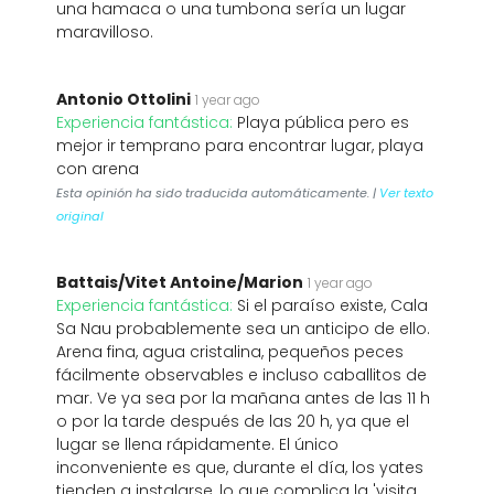
una hamaca o una tumbona sería un lugar
maravilloso.
Antonio Ottolini
1 year ago
Experiencia fantástica:
Playa pública pero es
mejor ir temprano para encontrar lugar, playa
con arena
Esta opinión ha sido traducida automáticamente. |
Ver texto
original
Battais/Vitet Antoine/Marion
1 year ago
Experiencia fantástica:
Si el paraíso existe, Cala
Sa Nau probablemente sea un anticipo de ello.
Arena fina, agua cristalina, pequeños peces
fácilmente observables e incluso caballitos de
mar. Ve ya sea por la mañana antes de las 11 h
o por la tarde después de las 20 h, ya que el
lugar se llena rápidamente. El único
inconveniente es que, durante el día, los yates
tienden a instalarse, lo que complica la 'visita