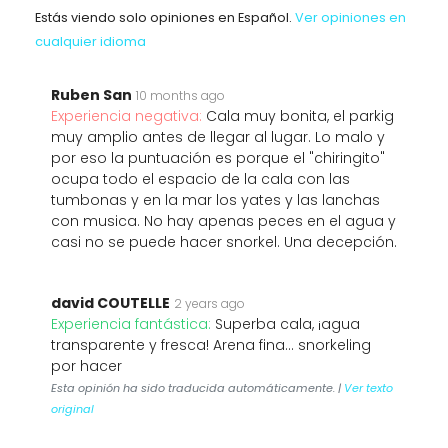
Estás viendo solo opiniones en Español.
Ver opiniones en
cualquier idioma
Ruben San
10 months ago
Experiencia negativa:
Cala muy bonita, el parkig
muy amplio antes de llegar al lugar. Lo malo y
por eso la puntuación es porque el "chiringito"
ocupa todo el espacio de la cala con las
tumbonas y en la mar los yates y las lanchas
con musica. No hay apenas peces en el agua y
casi no se puede hacer snorkel. Una decepción.
david COUTELLE
2 years ago
Experiencia fantástica:
Superba cala, ¡agua
transparente y fresca! Arena fina... snorkeling
por hacer
Esta opinión ha sido traducida automáticamente. |
Ver texto
original