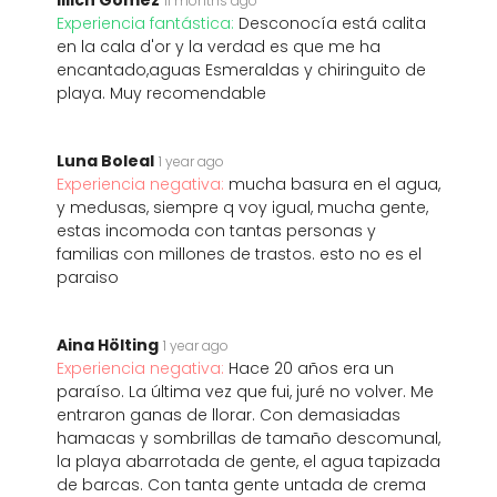
Illich Gomez
11 months ago
Experiencia fantástica:
Desconocía está calita
en la cala d'or y la verdad es que me ha
encantado,aguas Esmeraldas y chiringuito de
playa. Muy recomendable
Luna Boleal
1 year ago
Experiencia negativa:
mucha basura en el agua,
y medusas, siempre q voy igual, mucha gente,
estas incomoda con tantas personas y
familias con millones de trastos. esto no es el
paraiso
Aina Hölting
1 year ago
Experiencia negativa:
Hace 20 años era un
paraíso. La última vez que fui, juré no volver. Me
entraron ganas de llorar. Con demasiadas
hamacas y sombrillas de tamaño descomunal,
la playa abarrotada de gente, el agua tapizada
de barcas. Con tanta gente untada de crema