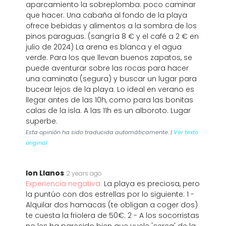
aparcamiento la sobreplomba: poco caminar
que hacer. Una cabaña al fondo de la playa
ofrece bebidas y alimentos a la sombra de los
pinos paraguas. (sangría 8 € y el café a 2 € en
julio de 2024) La arena es blanca y el agua
verde. Para los que llevan buenos zapatos, se
puede aventurar sobre las rocas para hacer
una caminata (segura) y buscar un lugar para
bucear lejos de la playa. Lo ideal en verano es
llegar antes de las 10h, como para las bonitas
calas de la isla. A las 11h es un alboroto. Lugar
superbe.
Esta opinión ha sido traducida automáticamente. |
Ver texto
original
Ion Llanos
2 years ago
Experiencia negativa:
La playa es preciosa, pero
la puntúo con dos estrellas por lo siguiente: 1 -
Alquilar dos hamacas (te obligan a coger dos)
te cuesta la friolera de 50€. 2 - A los socorristas