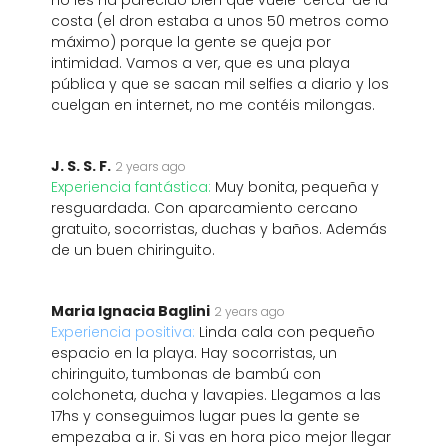
no les ha parecido bien que vuele 'cerca' de la
costa (el dron estaba a unos 50 metros como
máximo) porque la gente se queja por
intimidad. Vamos a ver, que es una playa
pública y que se sacan mil selfies a diario y los
cuelgan en internet, no me contéis milongas.
J. S. S. F.
2 years ago
Experiencia fantástica:
Muy bonita, pequeña y
resguardada. Con aparcamiento cercano
gratuito, socorristas, duchas y baños. Además
de un buen chiringuito.
Maria Ignacia Baglini
2 years ago
Experiencia positiva:
Linda cala con pequeño
espacio en la playa. Hay socorristas, un
chiringuito, tumbonas de bambú con
colchoneta, ducha y lavapies. Llegamos a las
17hs y conseguimos lugar pues la gente se
empezaba a ir. Si vas en hora pico mejor llegar