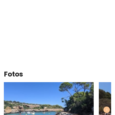
Fotos
‹
›