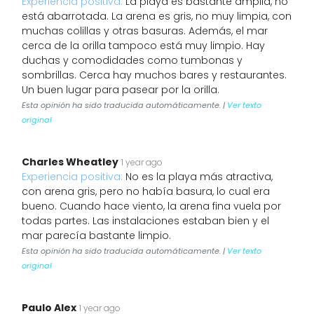
Experiencia positiva:
La playa es bastante amplia, no
está abarrotada. La arena es gris, no muy limpia, con
muchas colillas y otras basuras. Además, el mar
cerca de la orilla tampoco está muy limpio. Hay
duchas y comodidades como tumbonas y
sombrillas. Cerca hay muchos bares y restaurantes.
Un buen lugar para pasear por la orilla.
Esta opinión ha sido traducida automáticamente. |
Ver texto
original
Charles Wheatley
1 year ago
Experiencia positiva:
No es la playa más atractiva,
con arena gris, pero no había basura, lo cual era
bueno. Cuando hace viento, la arena fina vuela por
todas partes. Las instalaciones estaban bien y el
mar parecía bastante limpio.
Esta opinión ha sido traducida automáticamente. |
Ver texto
original
Paulo Alex
1 year ago