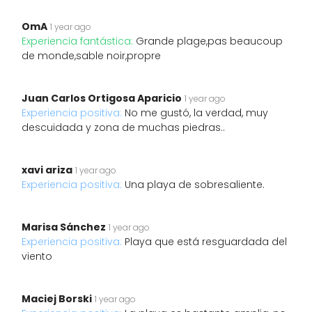
OmA
1 year ago
Experiencia fantástica:
Grande plage,pas beaucoup
de monde,sable noir,propre
Juan Carlos Ortigosa Aparicio
1 year ago
Experiencia positiva:
No me gustó, la verdad, muy
descuidada y zona de muchas piedras..
xavi ariza
1 year ago
Experiencia positiva:
Una playa de sobresaliente.
Marisa Sánchez
1 year ago
Experiencia positiva:
Playa que está resguardada del
viento
Maciej Borski
1 year ago