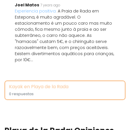
Joel Matos
7 years ago
Experiencia positiva:
A Praia de Rada em
Estepona, é muito agradável. O
estacionamento é um pouco caro mas muito
cômodo, fica mesmo junto à praia e ao ser
subterrâneo, o carro não aquece. As
"hamacas" custam 5€, e o chiringuito serve
razoavelmente bem, com preços aceitáveis.
Existem divertimentos aquáticos para crianças,
por 10€...
Kayak en Playa de la Rada
0 respuestas