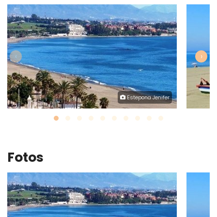
‹
›
Estepona Jenifer
Fotos