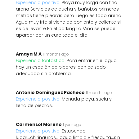
Experiencia positiva:
Playa muy larga con fina
arena Servicios de ducha y bañoLos primeros
metros tiene piedras pero luego es todo arena
Agua muy fría si viene de poniente y caliente si
es de levante En el parking La Mina se puede
aparcar por un euro todo el día
Amaya M A
11 months ago
Experiencia fantástica:
Para entrar en el agua
hay un escalón de piedras, con calzado
adecuado sin problema.
Antonio Dominguez Pacheco
11 months ago
Experiencia positiva:
Menuda playa, sucia y
llena de piedras.
Carmensol Moreno
1 year ago
Experiencia positiva:
Estupendo
lugar...chiringuitos....agua limpia y fresquita...sin