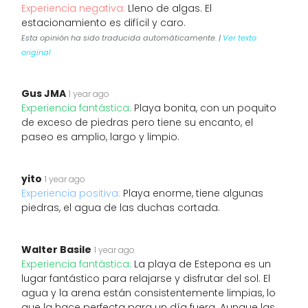
Experiencia negativa:
Lleno de algas. El
estacionamiento es difícil y caro.
Esta opinión ha sido traducida automáticamente. |
Ver texto
original
Gus JMA
1 year ago
Experiencia fantástica:
Playa bonita, con un poquito
de exceso de piedras pero tiene su encanto, el
paseo es amplio, largo y limpio.
yito
1 year ago
Experiencia positiva:
Playa enorme, tiene algunas
piedras, el agua de las duchas cortada.
Walter Basile
1 year ago
Experiencia fantástica:
La playa de Estepona es un
lugar fantástico para relajarse y disfrutar del sol. El
agua y la arena están consistentemente limpias, lo
que la hace perfecta para un día fuera. Aunque las