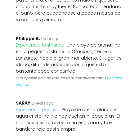
pasar el día, el único punto malo es que tiene
una corriente muy fuerte. Nunca recomendaría
el baño, pero quedándose a pocos metros de
la arena es perfecto.
Philippe B.
1 year ago
Experiencia fantástica:
Una playa de arena fina
en la pequeña isla de La Graciosa, frente a
Lanzarote, hacia el gran mar abierto. El lugar es
idílico, difícil de acceder, por lo que está
bastante poco concurrido.
Esta opinión ha sido traducida automáticamente. |
Ver texto
original
SARAY
2 years ago
Experiencia positiva:
Playa de arena blanca y
agua cristalina. No hay duchas ni papeleras. El
mar suele estar revuelto en esa zona y hay
bandera roja casi siempre.