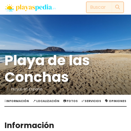
Playa de las
Conchas
Playas en España
ℹ️ INFORMACIÓN
📍 LOCALIZACIÓN
📷 FOTOS
✅ SERVICIOS
🗣️ OPINIONES
Información