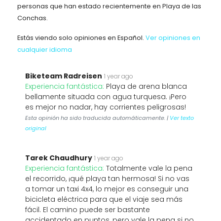
personas que han estado recientemente en Playa de las
Conchas.
Estás viendo solo opiniones en Español.
Ver opiniones en
cualquier idioma
Biketeam Radreisen
1 year ago
Experiencia fantástica:
Playa de arena blanca
bellamente situada con agua turquesa. ¡Pero
es mejor no nadar, hay corrientes peligrosas!
Esta opinión ha sido traducida automáticamente. |
Ver texto
original
Tarek Chaudhury
1 year ago
Experiencia fantástica:
Totalmente vale la pena
el recorrido, ¡qué playa tan hermosa! Si no vas
a tomar un taxi 4x4, lo mejor es conseguir una
bicicleta eléctrica para que el viaje sea más
fácil. El camino puede ser bastante
accidentado en puntos, pero vale la pena si no