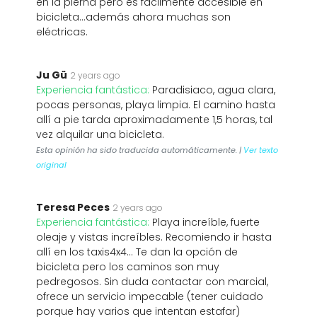
en la pierna pero es fácilmente accesible en
bicicleta...además ahora muchas son
eléctricas.
Ju Gü
2 years ago
Experiencia fantástica:
Paradisiaco, agua clara,
pocas personas, playa limpia. El camino hasta
allí a pie tarda aproximadamente 1,5 horas, tal
vez alquilar una bicicleta.
Esta opinión ha sido traducida automáticamente. |
Ver texto
original
Teresa Peces
2 years ago
Experiencia fantástica:
Playa increíble, fuerte
oleaje y vistas increíbles. Recomiendo ir hasta
allí en los taxis4x4… Te dan la opción de
bicicleta pero los caminos son muy
pedregosos. Sin duda contactar con marcial,
ofrece un servicio impecable (tener cuidado
porque hay varios que intentan estafar)