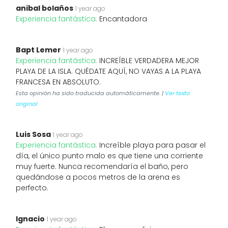
anibal bolaños
1 year ago
Experiencia fantástica:
Encantadora
Bapt Lemer
1 year ago
Experiencia fantástica:
INCREÍBLE VERDADERA MEJOR
PLAYA DE LA ISLA. QUÉDATE AQUÍ, NO VAYAS A LA PLAYA
FRANCESA EN ABSOLUTO.
Esta opinión ha sido traducida automáticamente. |
Ver texto
original
Luis Sosa
1 year ago
Experiencia fantástica:
Increíble playa para pasar el
día, el único punto malo es que tiene una corriente
muy fuerte. Nunca recomendaría el baño, pero
quedándose a pocos metros de la arena es
perfecto.
Ignacio
1 year ago