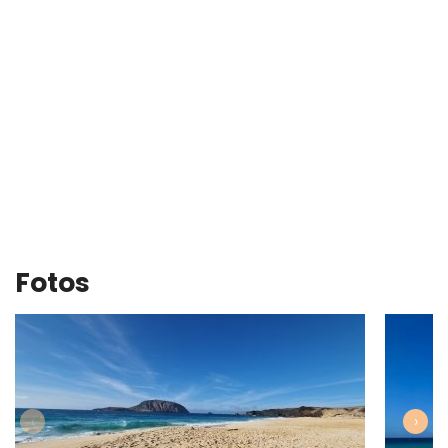
Fotos
‹
›