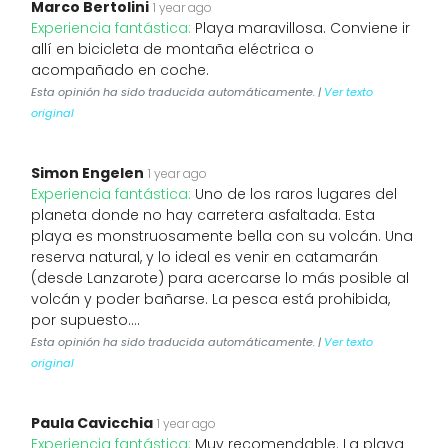
Marco Bertolini
1 year ago
Experiencia fantástica:
Playa maravillosa. Conviene ir
allí en bicicleta de montaña eléctrica o
acompañado en coche.
Esta opinión ha sido traducida automáticamente. |
Ver texto
original
Simon Engelen
1 year ago
Experiencia fantástica:
Uno de los raros lugares del
planeta donde no hay carretera asfaltada. Esta
playa es monstruosamente bella con su volcán. Una
reserva natural, y lo ideal es venir en catamarán
(desde Lanzarote) para acercarse lo más posible al
volcán y poder bañarse. La pesca está prohibida,
por supuesto....
Esta opinión ha sido traducida automáticamente. |
Ver texto
original
Paula Cavicchia
1 year ago
Experiencia fantástica:
Muy recomendable. La playa