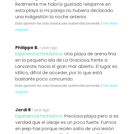
Realmente me habría gustado relajarme en
esta playa si mi pareja no hubiera declarado
una indigestión la noche anterior.
Esta opinión ha sido traducida automáticamente. |
Ver texto
original
Philippe B.
1 year ago
Experiencia fantástica:
Una playa de arena fina
en la pequeña isla de La Graciosa, frente a
Lanzarote, hacia el gran mar abierto. El lugar es
idílico, difícil de acceder, por lo que está
bastante poco concurrido.
Esta opinión ha sido traducida automáticamente. |
Ver texto
original
Jordi R
1 year ago
Experiencia fantástica:
Preciosa playa pero si es
verdad que el oleaje es un poco fuerte. Fuimos
en jeep-taxi porque recién salía de una lesión