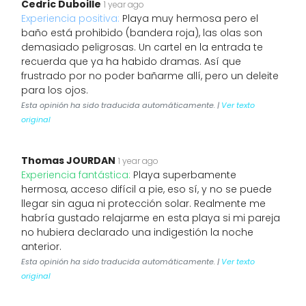
Cedric Duboille
1 year ago
Experiencia positiva:
Playa muy hermosa pero el
baño está prohibido (bandera roja), las olas son
demasiado peligrosas. Un cartel en la entrada te
recuerda que ya ha habido dramas. Así que
frustrado por no poder bañarme allí, pero un deleite
para los ojos.
Esta opinión ha sido traducida automáticamente. |
Ver texto
original
Thomas JOURDAN
1 year ago
Experiencia fantástica:
Playa superbamente
hermosa, acceso difícil a pie, eso sí, y no se puede
llegar sin agua ni protección solar. Realmente me
habría gustado relajarme en esta playa si mi pareja
no hubiera declarado una indigestión la noche
anterior.
Esta opinión ha sido traducida automáticamente. |
Ver texto
original