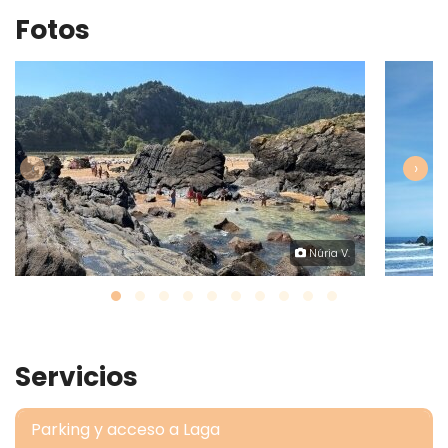
Fotos
‹
›
Núria V.
Servicios
Parking y acceso a Laga