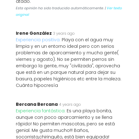
atado.
Esta opinión ha sido traducida automáticamente. |
Ver texto
original
Irene González
3 years ago
Experiencia positiva:
Playa con el agua muy
limpia y en un entorno ideal pero con serios
problemas de aparcamiento y mucha gente(
viernes y agosto). No se permiten perros sin
embargo la gente, muy "civilizada", aprovecha
que está en un parque natural para dejar su
basura, papeles higiénicos etc entre la maleza.
Cuánta hipocresía
Bercana Bercana
4 years ago
Experiencia fantástica:
Es una playa bonita,
aunque con poco aparcamiento y se llena
rápido! No permiten mascotas, pero se está
genial. Me gusta mucho!!! Baños,
socorrista,chiringuito, está bien equipada!