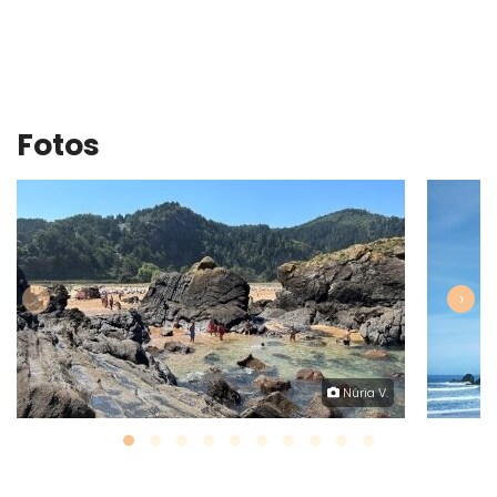
Fotos
‹
›
Núria V.