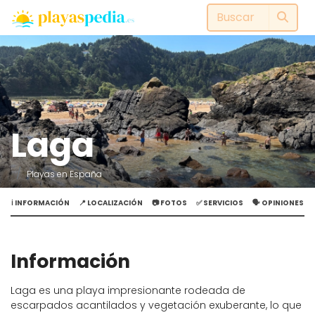
Laga
Playas en España
ℹ️ INFORMACIÓN
📍 LOCALIZACIÓN
📷 FOTOS
✅ SERVICIOS
🗣️ OPINIONES
Información
Laga es una playa impresionante rodeada de
escarpados acantilados y vegetación exuberante, lo que