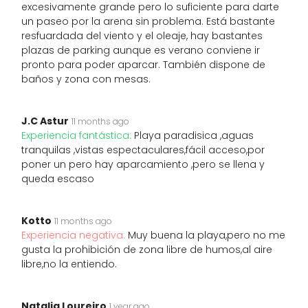
excesivamente grande pero lo suficiente para darte
un paseo por la arena sin problema. Está bastante
resfuardada del viento y el oleaje, hay bastantes
plazas de parking aunque es verano conviene ir
pronto para poder aparcar. También dispone de
baños y zona con mesas.
J.C Astur
11 months ago
Experiencia fantástica:
Playa paradisica ,aguas
tranquilas ,vistas espectaculares,fácil acceso,por
poner un pero hay aparcamiento ,pero se llena y
queda escaso
Kotto
11 months ago
Experiencia negativa:
Muy buena la playa,pero no me
gusta la prohibición de zona libre de humos,al aire
libre,no la entiendo.
Natalia Loureiro
1 year ago