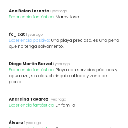
Ana Belen Lorente
1 year ago
Experiencia fantástica:
Maravillosa
fc_ cat
1 year ago
Experiencia positiva:
Una playa preciosa, es una pena
que no tenga salvamento.
Diego Martin Berzal
1 year ago
Experiencia fantástica:
Playa con servicios públicos y
agua azul, sin olas, chiringuito al lado y zona de
picnic
Andreina Tavarez
1 year ago
Experiencia fantástica:
En familia
Álvaro
1 year ago