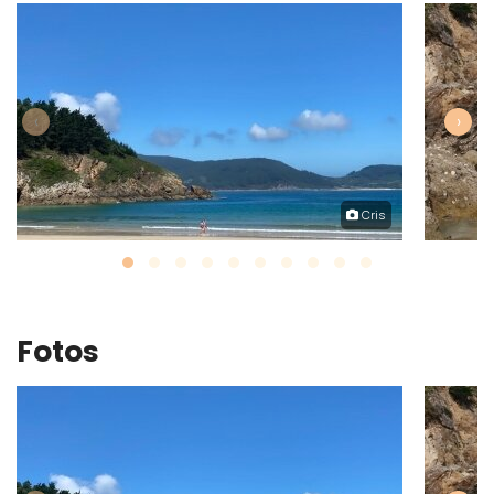
‹
›
Cris
Fotos