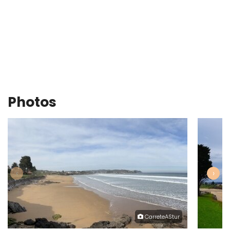
Photos
‹
›
CarreteAStur