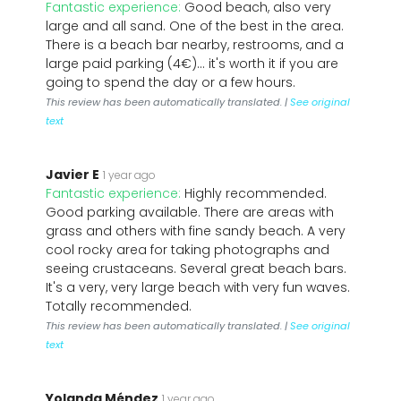
Fantastic experience:
Good beach, also very
large and all sand. One of the best in the area.
There is a beach bar nearby, restrooms, and a
large paid parking (4€)... it's worth it if you are
going to spend the day or a few hours.
This review has been automatically translated. |
See original
text
Javier E
1 year ago
Fantastic experience:
Highly recommended.
Good parking available. There are areas with
grass and others with fine sandy beach. A very
cool rocky area for taking photographs and
seeing crustaceans. Several great beach bars.
It's a very, very large beach with very fun waves.
Totally recommended.
This review has been automatically translated. |
See original
text
Yolanda Méndez
1 year ago