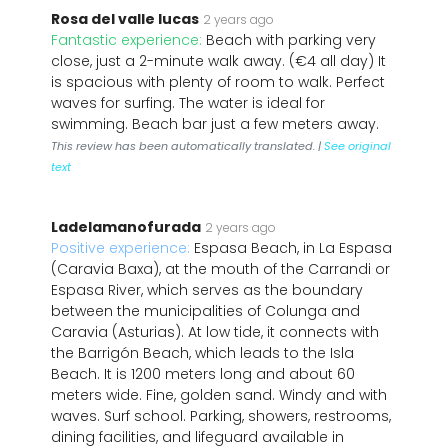
Rosa del valle lucas
2 years ago
Fantastic experience:
Beach with parking very
close, just a 2-minute walk away. (€4 all day) It
is spacious with plenty of room to walk. Perfect
waves for surfing. The water is ideal for
swimming. Beach bar just a few meters away.
This review has been automatically translated. |
See original
text
Ladelamanofurada
2 years ago
Positive experience:
Espasa Beach, in La Espasa
(Caravia Baxa), at the mouth of the Carrandi or
Espasa River, which serves as the boundary
between the municipalities of Colunga and
Caravia (Asturias). At low tide, it connects with
the Barrigón Beach, which leads to the Isla
Beach. It is 1200 meters long and about 60
meters wide. Fine, golden sand. Windy and with
waves. Surf school. Parking, showers, restrooms,
dining facilities, and lifeguard available in