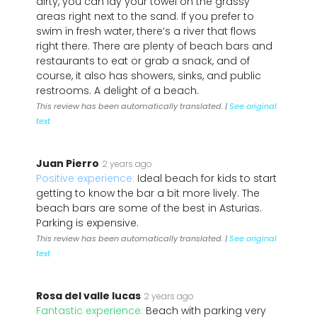
dirty, you can lay your towel on the grassy
areas right next to the sand. If you prefer to
swim in fresh water, there’s a river that flows
right there. There are plenty of beach bars and
restaurants to eat or grab a snack, and of
course, it also has showers, sinks, and public
restrooms. A delight of a beach.
This review has been automatically translated. |
See original
text
Juan Pierro
2 years ago
Positive experience:
Ideal beach for kids to start
getting to know the bar a bit more lively. The
beach bars are some of the best in Asturias.
Parking is expensive.
This review has been automatically translated. |
See original
text
Rosa del valle lucas
2 years ago
Fantastic experience:
Beach with parking very