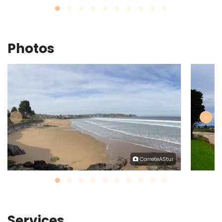
Photos
‹
›
CarreteAStur
Services