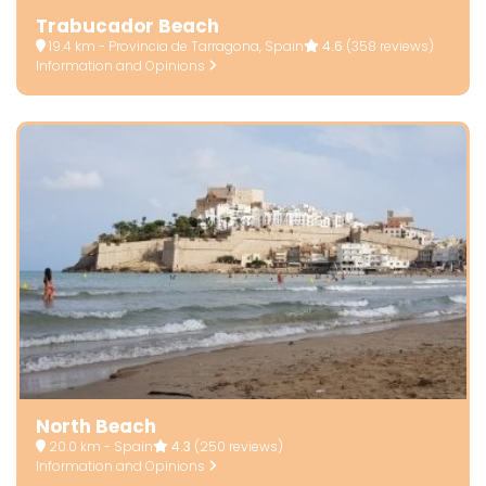
Trabucador Beach
19.4 km - Provincia de Tarragona, Spain
4.6
(358 reviews)
Information and Opinions
North Beach
20.0 km - Spain
4.3
(250 reviews)
Information and Opinions