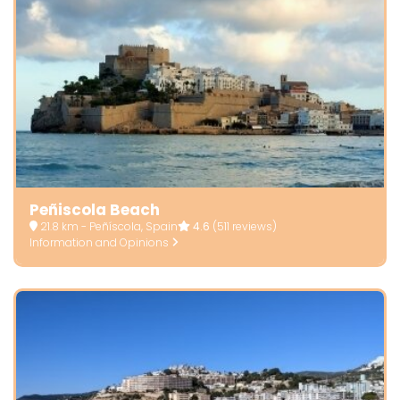
Peñiscola Beach
21.8 km - Peñíscola, Spain
4.6
(511 reviews)
Information and Opinions