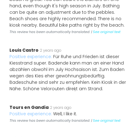
hand, even though it's high season in July. Bathing
can be quite an adjustment due to the pebbles.
Beach shoes are highly recommended. There is no
kiosk nearby. Beautiful bike paths right by the beach.
This review has been automatically translated. |
See original text
Louis Castro
2 years ago
Positive experience:
Für Ruhe und Frieden ist dieser
Kiesstrand super. Badende kann man an einer Hand
abzählen obwohl im July Hochsaison ist. Zum Baden
wegen des Kies eher gewöhnungsbedürftig.
Badeschuhe sind sehr zu empfehlen. Kein Kiosk in der
Nähe. Schöne Velorouten direķt am Strand.
Tours en Gandía
2 years ago
Positive experience:
Well, I like it.
This review has been automatically translated. |
See original text