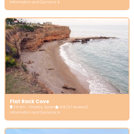
Information and Opinions
Flat Rock Cove
3.6 km - Vinaròs, Spain
4.6
(47 reviews)
Information and Opinions