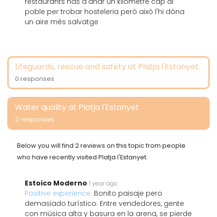
restaurants has d'anar un kilòmetre cap al
poble per trobar hosteleria però això l'hi dóna
un aire més salvatge
Lifeguards, rescue and safety at Platja l'Estanyet
0 responses
Water quality at Platja l'Estanyet
2 responses
Below you will find 2 reviews on this topic from people
who have recently visited Platja l'Estanyet.
Estoico Moderno
1 year ago
Positive experience:
Bonito paisaje pero
demasiado turístico. Entre vendedores, gente
con música alta y basura en la arena, se pierde