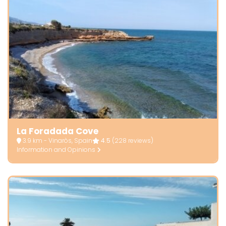
La Foradada Cove
3.9 km - Vinaròs, Spain
4.5
(228 reviews)
Information and Opinions