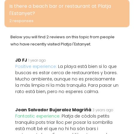
Is there a beach bar or restaurant at Platja
l'Estanyet?
2 responses
Below you will find 2 reviews on this topic from people
who have recently visited Platja l'Estanyet.
JD FJ
1 year ago
Positive experience:
La playa está bien si lo que
buscas es estar cerca de restaurantes y bares.
Mucho ambiente, aunque no es precisamente
la más limpia ni la más tranquila. Para pasar un
rato está bien, pero no esperes calma.
Joan Salvador Bujaraloz Magriñà
3 years ago
Fantastic experience:
Platja de còdols petits
tranquila pots triar lloc per posar la sombrilla
està molt bé el que no hi ha són bars i