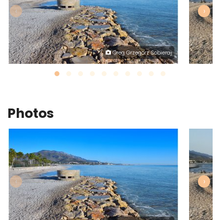
‹
›
Greg Grzegorz Sobieraj
Photos
‹
›