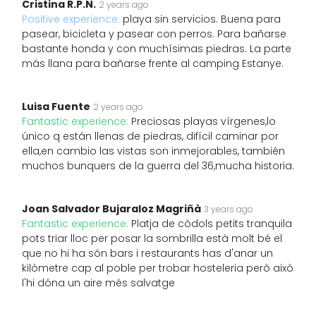
Cristina R.P.N.
2 years ago
Positive experience:
playa sin servicios. Buena para
pasear, bicicleta y pasear con perros. Para bañarse
bastante honda y con muchísimas piedras. La parte
más llana para bañarse frente al camping Estanye.
Luisa Fuente
2 years ago
Fantastic experience:
Preciosas playas vírgenes,lo
único q están llenas de piedras, difícil caminar por
ella,en cambio las vistas son inmejorables, también
muchos bunquers de la guerra del 36,mucha historia.
Joan Salvador Bujaraloz Magriñà
3 years ago
Fantastic experience:
Platja de còdols petits tranquila
pots triar lloc per posar la sombrilla està molt bé el
que no hi ha són bars i restaurants has d'anar un
kilòmetre cap al poble per trobar hosteleria però això
l'hi dóna un aire més salvatge