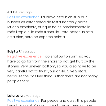
JD FJ
1 year ago
Positive experience:
La playa está bien si lo que
buscas es estar cerca de restaurantes y bares.
Mucho ambiente, aunque no es precisamente la
más limpia ni la más tranquila. Para pasar un rato
está bien, pero no esperes calma.
Edyta R
1 year ago
Negative experience:
Too shallow to swim, so you
have to go far from the shore to not get hurt by the
stones. Very uneven bottom, so you also have to be
very careful not to twist your ankle. Give 2 stars,
because the positive thing is that there are not many
people there.
Lulu Lulu
2 years ago
Positive experience:
For peace and quiet, this pebble
beach is great. You can count the bathers on one