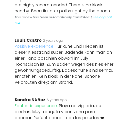
are highly recommended. There is no kiosk
nearby. Beautiful bike paths right by the beach.
This review has been automatically translated. |
See original
text
Louis Castro
2 years ago
Positive experience:
Für Ruhe und Frieden ist
dieser Kiesstrand super. Badende kann man an
einer Hand abzählen obwohl im July
Hochsaison ist. Zum Baden wegen des Kies eher
gewöhnungsbedürftig. Badeschuhe sind sehr zu
empfehlen. Kein Kiosk in der Nähe. Schöne
Velorouten direķt am Strand.
Sandra Núñez
6 years ago
Fantastic experience:
Playa no vigilada, de
piedras. Muy tranquila y con zona para
aparcar. Perfecto para ir con los peludos ❤️