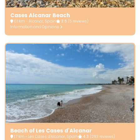
Cases Alcanar Beach
0.1 km - Alcanar, Spain
3.6
(5 reviews)
Information and Opinions
Beach of Les Cases d'Alcanar
1.7 km - Les Cases d'Alcanar, Spain
4.3
(293 reviews)