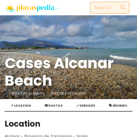
Cases Alcanar
Beach
Beaches in Spain
Beaches in Alcanar
📍 LOCATION
📷 PHOTOS
✅ SERVICES
🗣️ REVIEWS
Location
Alcanar - Provincia de Tarragona - Spain