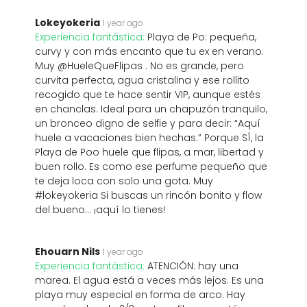
Lokeyokeria
1 year ago
Experiencia fantástica:
Playa de Po: pequeña,
curvy y con más encanto que tu ex en verano.
Muy @HueleQueFlipas . No es grande, pero
curvita perfecta, agua cristalina y ese rollito
recogido que te hace sentir VIP, aunque estés
en chanclas. Ideal para un chapuzón tranquilo,
un bronceo digno de selfie y para decir: “Aquí
huele a vacaciones bien hechas.” Porque SÍ, la
Playa de Poo huele que flipas, a mar, libertad y
buen rollo. Es como ese perfume pequeño que
te deja loca con solo una gota. Muy
#lokeyokeria Si buscas un rincón bonito y flow
del bueno... ¡aquí lo tienes!
Ehouarn Nils
1 year ago
Experiencia fantástica:
ATENCIÓN: hay una
marea. El agua está a veces más lejos. Es una
playa muy especial en forma de arco. Hay