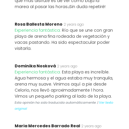
que más disfruté es de ver como baja la
marea al pasar las horas.¡Sin duda repetiré!
Rosa Ballesta Moreno
2 years ago
Experiencia fantástica:
Río que se une con gran
playa de arena fina rodeada de vegetación y
vacas pastando. Ha sido espectacular poder
visitarla.
Dominika Nosková
2 years ago
Experiencia fantástica:
Esta playa es increíble.
Agua hermosa y el agua estaba muy tranquila,
arena muy suave. Vinimos aquí a pie desde
Celorio, nos llevó aproximadamente 1 hora.
Vimos un pequeño parking al lado de la playa.
Esta opinión ha sido traducida automáticamente. |
Ver texto
original
Maria Mercedes Barrado Real
2 years ago