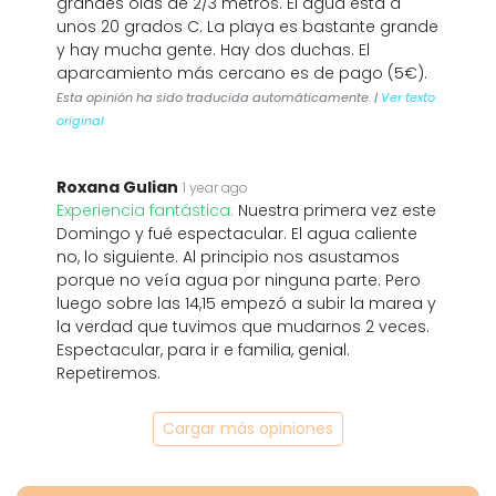
grandes olas de 2/3 metros. El agua está a
unos 20 grados C. La playa es bastante grande
y hay mucha gente. Hay dos duchas. El
aparcamiento más cercano es de pago (5€).
Esta opinión ha sido traducida automáticamente. |
Ver texto
original
Roxana Gulian
1 year ago
Experiencia fantástica:
Nuestra primera vez este
Domingo y fué espectacular. El agua caliente
no, lo siguiente. Al principio nos asustamos
porque no veía agua por ninguna parte. Pero
luego sobre las 14,15 empezó a subir la marea y
la verdad que tuvimos que mudarnos 2 veces.
Espectacular, para ir e familia, genial.
Repetiremos.
Cargar más opiniones