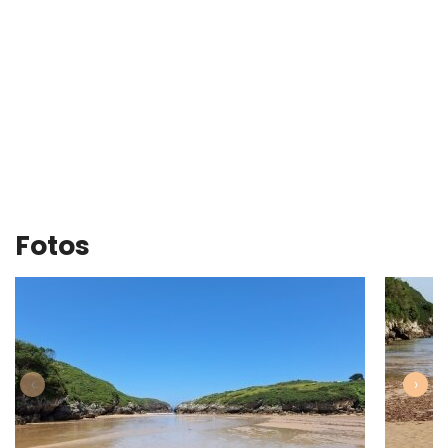
Fotos
‹
›