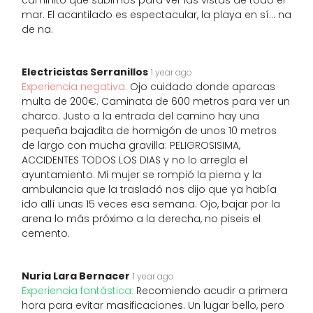
caminito que subimos para ver las vistas de todo el
mar. El acantilado es espectacular, la playa en sí... na
de na.
Electricistas Serranillos
1 year ago
Experiencia negativa:
Ojo cuidado donde aparcas
multa de 200€. Caminata de 600 metros para ver un
charco. Justo a la entrada del camino hay una
pequeña bajadita de hormigón de unos 10 metros
de largo con mucha gravilla: PELIGROSISIMA,
ACCIDENTES TODOS LOS DIAS y no lo arregla el
ayuntamiento. Mi mujer se rompió la pierna y la
ambulancia que la trasladó nos dijo que ya había
ido allí unas 15 veces esa semana. Ojo, bajar por la
arena lo más próximo a la derecha, no piseis el
cemento.
Nuria Lara Bernacer
1 year ago
Experiencia fantástica:
Recomiendo acudir a primera
hora para evitar masificaciones. Un lugar bello, pero