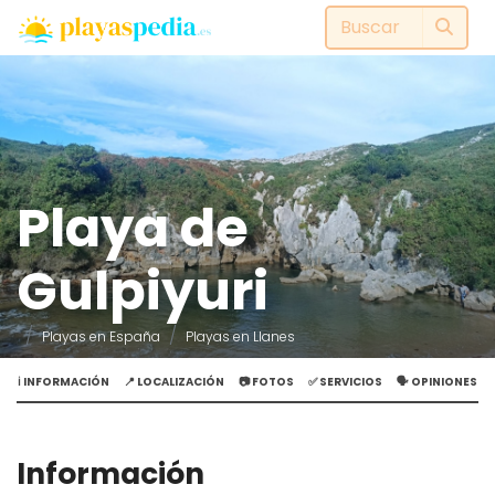
Playa de
Gulpiyuri
Playas en España
Playas en Llanes
ℹ️ INFORMACIÓN
📍 LOCALIZACIÓN
📷 FOTOS
✅ SERVICIOS
🗣️ OPINIONES
Información