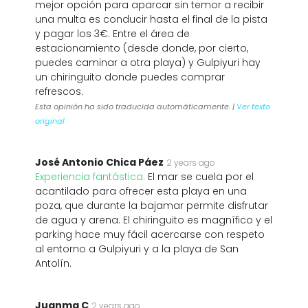
mejor opción para aparcar sin temor a recibir
una multa es conducir hasta el final de la pista
y pagar los 3€. Entre el área de
estacionamiento (desde donde, por cierto,
puedes caminar a otra playa) y Gulpiyuri hay
un chiringuito donde puedes comprar
refrescos.
Esta opinión ha sido traducida automáticamente. |
Ver texto
original
José Antonio Chica Páez
2 years ago
Experiencia fantástica:
El mar se cuela por el
acantilado para ofrecer esta playa en una
poza, que durante la bajamar permite disfrutar
de agua y arena. El chiringuito es magnífico y el
parking hace muy fácil acercarse con respeto
al entorno a Gulpiyuri y a la playa de San
Antolín.
Juanma C
2 years ago