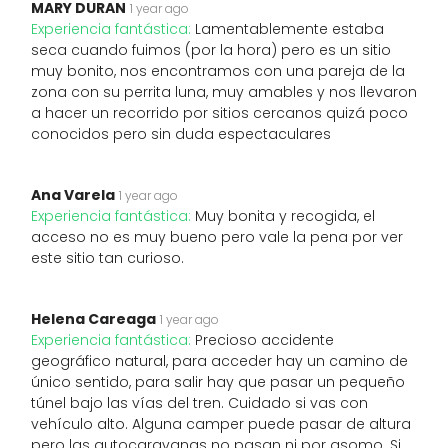
MARY DURAN
1 year ago
Experiencia fantástica:
Lamentablemente estaba
seca cuando fuimos (por la hora) pero es un sitio
muy bonito, nos encontramos con una pareja de la
zona con su perrita luna, muy amables y nos llevaron
a hacer un recorrido por sitios cercanos quizá poco
conocidos pero sin duda espectaculares
Ana Varela
1 year ago
Experiencia fantástica:
Muy bonita y recogida, el
acceso no es muy bueno pero vale la pena por ver
este sitio tan curioso.
Helena Careaga
1 year ago
Experiencia fantástica:
Precioso accidente
geográfico natural, para acceder hay un camino de
único sentido, para salir hay que pasar un pequeño
túnel bajo las vías del tren. Cuidado si vas con
vehículo alto. Alguna camper puede pasar de altura
pero las autocaravanas no pasan ni por asomo. Si