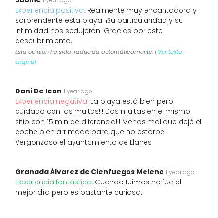
Sabine
1 year ago
Experiencia positiva:
Realmente muy encantadora y
sorprendente esta playa. ¡Su particularidad y su
intimidad nos sedujeron! Gracias por este
descubrimiento.
Esta opinión ha sido traducida automáticamente. |
Ver texto
original
Dani De leon
1 year ago
Experiencia negativa:
La playa está bien pero
cuidado con las multas!!! Dos multas en el mismo
sitio con 15 min de diferencia!!! Menos mal que dejé el
coche bien arrimado para que no estorbe.
Vergonzoso el ayuntamiento de Llanes
Granada Álvarez de Cienfuegos Meleno
1 year ago
Experiencia fantástica:
Cuando fuimos no fue el
mejor día pero es bastante curiosa.