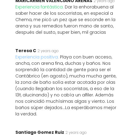
MARICARMEN VALENCIANO ARENAS
2 years ago
Experiencia fantástica:
Dar la enhorabuena al
saber hacer de los socorristas, en especial a
Chema, me picó un pez que se esconde en la
arena y sus remedios fueron mano de santo,
después del susto, super bien, mil gracias
Teresa C
2 years ago
Experiencia positiva:
Playa con buen acceso,
ancha, con arena fina, duchas y baños. Nos
sorprendió la cantidad de gente para ser el
Cantábrico (en agosto), mucha mucha gente,
la zona de baño solía estar acotada por olas
(cuando llegaban los socorristas, a eso de la
13!!, alucinando) y no cabía un alfiler. Además
nos coincidió muchísimas algas y viento. Los
baños súper dejados...La esperábamos mejor
la verdad.
Santiago Gomez Ruiz
2 years ago