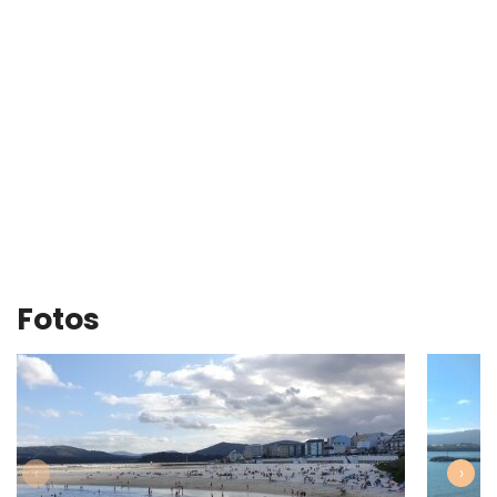
Fotos
‹
›