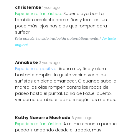
chris lemke
1 year ago
Experiencia fantástica:
Super playa bonita,
también excelente para niños y familias. Un
poco más lejos hay olas que rompen para
surfear.
Esta opinión ha sido traducida automáticamente. |
Ver texto
original
Annakoke
3 years ago
Experiencia positiva:
Arena muy fina y clara
bastante amplia..Un gusto venir a ver a los
surfistas en pleno amanecer. O cuando sube la
marea las olas rompen contra las rocas del
paseo hasta el puntal. La ria de Foz..el puerto..
ver como cambia el paisaje según las mareas.
Kathy Navarro Machado
6 years ago
Experiencia fantástica:
A mi me encanta porque
puedo ir andando desde el trabajo, muy