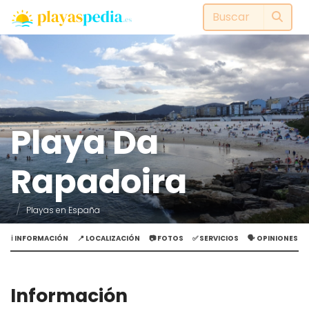
Playa Da
Rapadoira
Playas en España
ℹ️ INFORMACIÓN
📍 LOCALIZACIÓN
📷 FOTOS
✅ SERVICIOS
🗣️ OPINIONES
Información