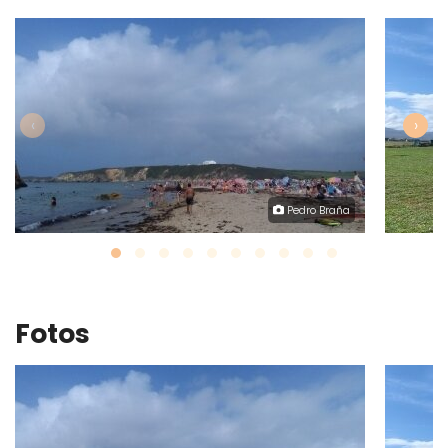
‹
›
Pedro Braña
Fotos