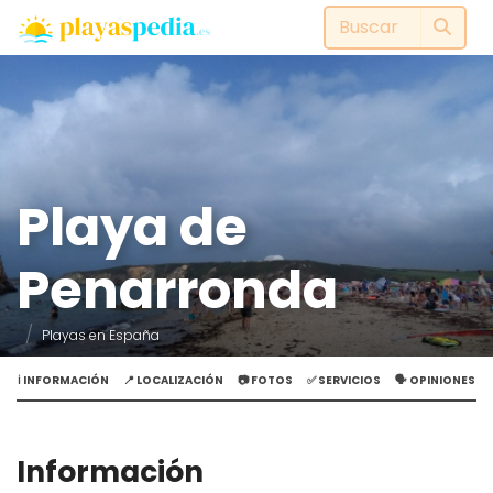
Playa de
Penarronda
Playas en España
ℹ️ INFORMACIÓN
📍 LOCALIZACIÓN
📷 FOTOS
✅ SERVICIOS
🗣️ OPINIONES
Información