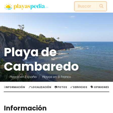
Playa de
Cambaredo
Playas en España
Playas en El Franco
ℹ️ INFORMACIÓN
📍 LOCALIZACIÓN
📷 FOTOS
✅ SERVICIOS
🗣️ OPINIONES
Información