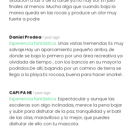
situación a las 5 de la tarde ya no hay sol. En julio
finales al menos. Mucha alga que cuando baja la
marea queda en las rocas y produce un olor muy
fuerte a podre
Daniel Prodea
1 year ago
Experiencia fantástica:
Unas vistas tremendas Es muy
salvaje.Hay un aparcamiento pequeño arriba, de
donde se baja lo primero por una área recreativa ya
olvidada de tiempo , con los bancos en su mayoría
podridos.De allí, bajando por un camino de tierra se
llega a la playa.Es rocosa, buena para hacer snorkel .
CAPI PA HE
1 year ago
Experiencia fantástica:
Espectacular y aunque las
escaleras son algo inclinadas, merece la pena bajar
y subir para disfrutar de la paz, tranquilidad y el batir
de las olas, maravilloso y lo mejor, que puedes
disfrutar de ello con tu mascota.