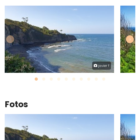
‹
›
javier f
Fotos