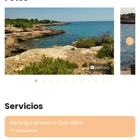
‹
›
joan roig
Servicios
Parking y acceso a Cala Vidre
111 respuestas