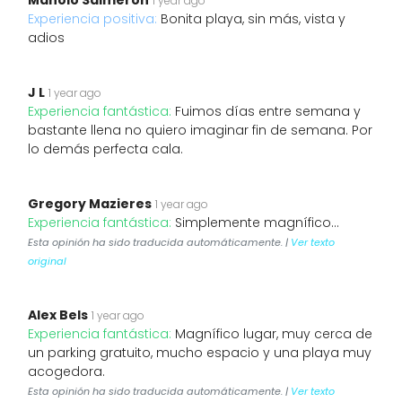
Manolo Salmeron
1 year ago
Experiencia positiva:
Bonita playa, sin más, vista y
adios
J L
1 year ago
Experiencia fantástica:
Fuimos días entre semana y
bastante llena no quiero imaginar fin de semana. Por
lo demás perfecta cala.
Gregory Mazieres
1 year ago
Experiencia fantástica:
Simplemente magnífico...
Esta opinión ha sido traducida automáticamente. |
Ver texto
original
Alex Bels
1 year ago
Experiencia fantástica:
Magnífico lugar, muy cerca de
un parking gratuito, mucho espacio y una playa muy
acogedora.
Esta opinión ha sido traducida automáticamente. |
Ver texto