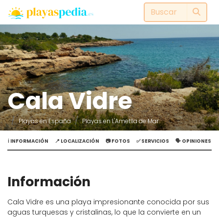
Cala Vidre
Playas en España
Playas en L'Ametlla de Mar
ℹ️ INFORMACIÓN
📍 LOCALIZACIÓN
📷 FOTOS
✅ SERVICIOS
🗣️ OPINIONES
Información
Cala Vidre es una playa impresionante conocida por sus
aguas turquesas y cristalinas, lo que la convierte en un