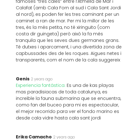
famoses “tres cales” entre l’Atmella de Mar i
Calafat (amb Cala Forn al sud i Cala Sant Jordi
al nord), es poden fer les tres caminant per un
caminet a ran de mar. Per mi la millor de les
tres, és la més petita, no té xiringuito (com
costa dir guingeta) però això la fa més
tranquila que les seves dues germanes grans.
Té dutxes i aparcament, i una divertida zona de
capbussades des de les roques. Aigues netes i
transparents, com el nom de la cala suggereix
Genis
2 years ago
Experiencia fantástica:
Es una de kas playas
mas paradisiacas de toda catalunya, es
increible la fauna submarina que se encuentra,
como fan del buceo para mi es espectacular,
el mejor recorrido para ver el fondo marino es
desde cala vidre hasta cala sant jordi
Erika Camacho
2 years ago