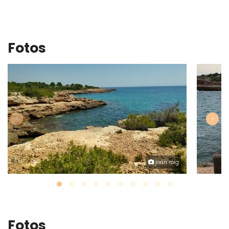
Fotos
‹
›
joan roig
Fotos