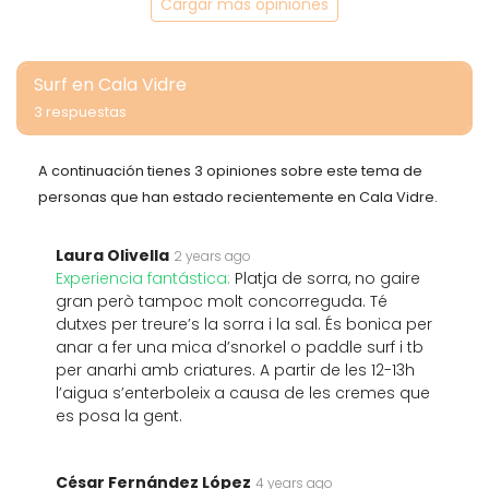
Cargar más opiniones
Surf en Cala Vidre
3 respuestas
A continuación tienes 3 opiniones sobre este tema de
personas que han estado recientemente en Cala Vidre.
Laura Olivella
2 years ago
Experiencia fantástica:
Platja de sorra, no gaire
gran però tampoc molt concorreguda. Té
dutxes per treure’s la sorra i la sal. És bonica per
anar a fer una mica d’snorkel o paddle surf i tb
per anarhi amb criatures. A partir de les 12-13h
l’aigua s’enterboleix a causa de les cremes que
es posa la gent.
César Fernández López
4 years ago