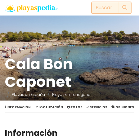
Cala Bon
Caponet
Playas en España
Playas en Tarragona
ℹ️ INFORMACIÓN
📍 LOCALIZACIÓN
📷 FOTOS
✅ SERVICIOS
🗣️ OPINIONES
Información