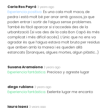
Carla Ros Payró
3 years ago
Experiencia positiva:
És una cala molt maca, de
pedra i està molt bé per anar amb gossos, ja que
poden entrar i sortir de l’aigua sense problemes.
També és fàcil aparcar si s’accedeix des de la
urbanització (si vas des de la cala Bon Capó és més
complicat i més difícil accés). L’únic que no ens va
agradar ès que l’aigua estava molt bruta per residus
que arriben amb la marea i es queden allà
estancats (branques, algues mortes, algun plàstic…)
Susana Aramaiona
3 years ago
Experiencia fantástica:
Precioso y agreste lugar
diego rubiano
3 years ago
Experiencia fantástica:
Exelente lugar me encanto
laura lopez
3 years ago