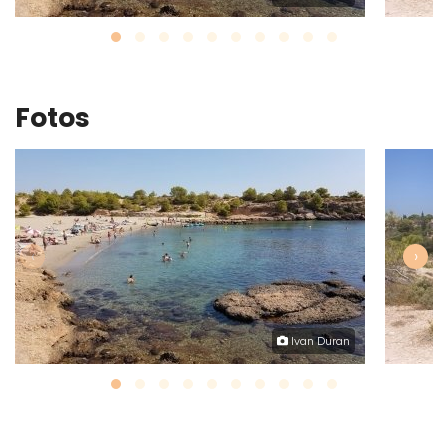
Fotos
‹
›
Ivan Duran