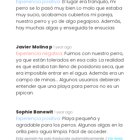
Experiencia positiva:
El lugar era tranquilo, mi
perro se lo pasó muy bien Lo malo que estaba
muy sucio, acabamos cubiertos mi pareja,
nuestro perro y yo de algo pegajoso. Además,
hay muchas algas y enseguida te ensucias
Javier Molina p
1 year ago
Experiencia negativa:
Fuimos con nuestro perro,
ya que están tolerados en esa cala. La realidad
es que estaba tan lleno de posidonia seca, que
era imposible entrar en el agua. Además era un
campo de minas... Algunos usuarios debieran
entender que una playa para perros no es un
pipican.
Sophie Banewit
1 year ago
Experiencia positiva:
Playa pequeña y
agradable para los perros. Algunas algas en la
orilla pero agua limpia. Fácil de acceder.
Esta opinión ha sido traducida automáticamente. |
Ver texto