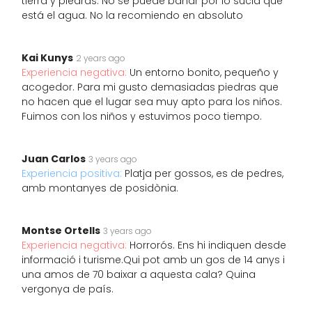
tierra y piedras. No se puede bañar por lo sucia que
está el agua. No la recomiendo en absoluto
Kai Kunys
2 years ago
Experiencia negativa:
Un entorno bonito, pequeño y
acogedor. Para mi gusto demasiadas piedras que
no hacen que el lugar sea muy apto para los niños.
Fuimos con los niños y estuvimos poco tiempo.
Juan Carlos
3 years ago
Experiencia positiva:
Platja per gossos, es de pedres,
amb montanyes de posidònia.
Montse Ortells
3 years ago
Experiencia negativa:
Horrorós. Ens hi indiquen desde
informació i turisme.Qui pot amb un gos de 14 anys i
una amos de 70 baixar a aquesta cala? Quina
vergonya de país.