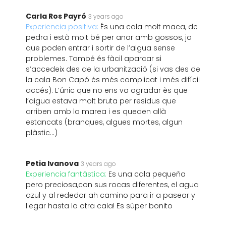
Carla Ros Payró
3 years ago
Experiencia positiva:
És una cala molt maca, de
pedra i està molt bé per anar amb gossos, ja
que poden entrar i sortir de l’aigua sense
problemes. També és fàcil aparcar si
s’accedeix des de la urbanització (si vas des de
la cala Bon Capó és més complicat i més difícil
accés). L’únic que no ens va agradar ès que
l’aigua estava molt bruta per residus que
arriben amb la marea i es queden allà
estancats (branques, algues mortes, algun
plàstic…)
Petia Ivanova
3 years ago
Experiencia fantástica:
Es una cala pequeña
pero preciosa,con sus rocas diferentes, el agua
azul y al rededor ah camino para ir a pasear y
llegar hasta la otra cala! Es súper bonito