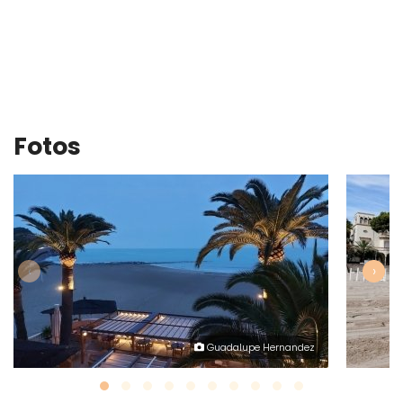
Fotos
‹
›
Guadalupe Hernandez