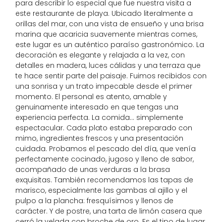
para describir lo especial que fue nuestra visita a
este restaurante de playa. Ubicado literalmente a
orillas del mar, con una vista de ensueño y una brisa
marina que acaricia suavemente mientras comes,
este lugar es un auténtico paraíso gastronómico. La
decoración es elegante y relajada a la vez, con
detalles en madera, luces cálidas y una terraza que
te hace sentir parte del paisaje. Fuimos recibidos con
una sonrisa y un trato impecable desde el primer
momento. El personal es atento, amable y
genuinamente interesado en que tengas una
experiencia perfecta. La comida… simplemente
espectacular. Cada plato estaba preparado con
mimo, ingredientes frescos y una presentación
cuidada. Probamos el pescado del día, que venía
perfectamente cocinado, jugoso y lleno de sabor,
acompañado de unas verduras a la brasa
exquisitas. También recomendamos las tapas de
marisco, especialmente las gambas al ajillo y el
pulpo a la plancha: fresquísimos y llenos de
carácter. Y de postre, una tarta de limón casera que
cerró la velada con broche de oro. Es el tipo de lugar