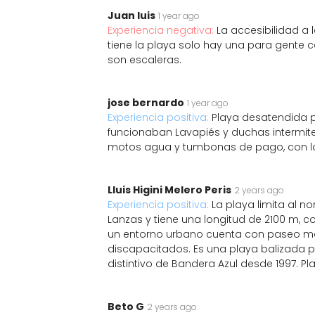
Juan luis
1 year ago
Experiencia negativa:
La accesibilidad a
tiene la playa solo hay una para gente 
son escaleras.
jose bernardo
1 year ago
Experiencia positiva:
Playa desatendida po
funcionaban Lavapiés y duchas intermit
motos agua y tumbonas de pago, con lo
Lluis Higini Melero Peris
2 years ago
Experiencia positiva:
La playa limita al no
Lanzas y tiene una longitud de 2100 m, c
un entorno urbano cuenta con paseo ma
discapacitados. Es una playa balizada 
distintivo de Bandera Azul desde 1997. 
Beto G
2 years ago