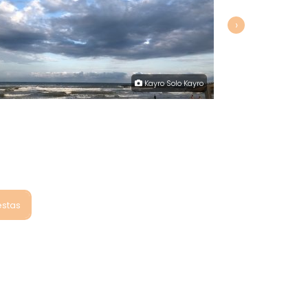
›
Kayro Solo Kayro
estas