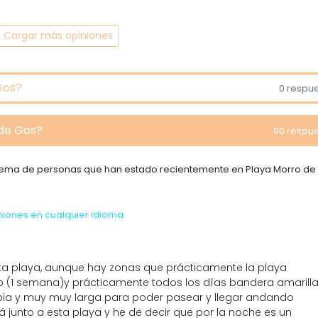
Cargar más opiniones
Gos?
0 respu
 de Gos?
90 respu
e tema de personas que han estado recientemente en Playa Morro de
niones en cualquier idioma
a playa, aunque hay zonas que prácticamente la playa
o (1 semana)y prácticamente todos los días bandera amarill
impia y muy muy larga para poder pasear y llegar andando
á junto a esta playa y he de decir que por la noche es un