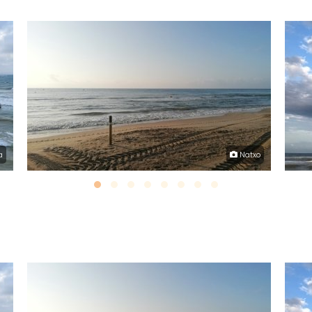
a
Natxo