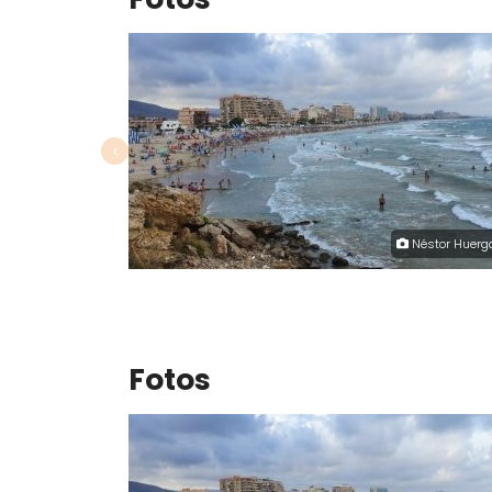
‹
Néstor Huerg
Fotos