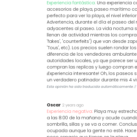
Experiencia fantástica:
Una experiencia co
accesorios de playa, paseo marítimo con 
perfecto para ver la playa, el nivel infer
Advertencia, durante el día el paseo del n
adyacentes al paseo. La vida nocturna 
llenan de actividad mientras los compra
'fakes', 'counterfeits') que van desde zap
'Tous', etc). Los precios suelen rondar lo
diferencia de los vendedores ambulante
autoridades locales, ya que parece ser u
compran las replicas y luego compran en
¡Experiencia interesante! Oh, los paseos
un verdadero patinador durante mis 4 vi
Esta opinión ha sido traducida automáticamente. |
Oscar
2 years ago
Experiencia negativa:
Playa muy estrecha
a las 8:00 de la mañana y acude cuando l
sombrilla, sillas y se va a comer. Conclu
ocupada aunque la gente no esté. Hace 