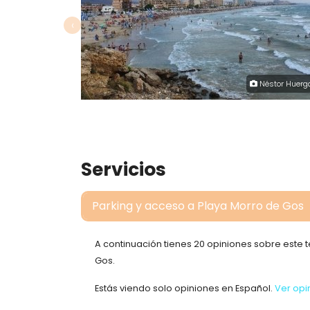
‹
Néstor Huerg
Servicios
Parking y acceso a Playa Morro de Gos
A continuación tienes 20 opiniones sobre est
Gos.
Estás viendo solo opiniones en Español.
Ver opi