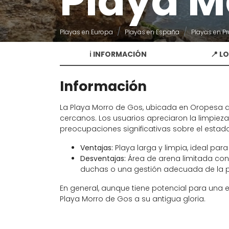
Playa M
Playas en Europa
Playas en España
Playas en Pr
ℹ️ INFORMACIÓN
📍 L
Información
La Playa Morro de Gos, ubicada en Oropesa d
cercanos. Los usuarios apreciaron la limpieza
preocupaciones significativas sobre el estado
Ventajas:
Playa larga y limpia, ideal par
Desventajas:
Área de arena limitada con
duchas o una gestión adecuada de la p
En general, aunque tiene potencial para una e
Playa Morro de Gos a su antigua gloria.