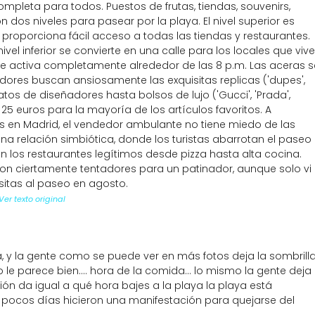
mpleta para todos. Puestos de frutas, tiendas, souvenirs,
dos niveles para pasear por la playa. El nivel superior es
ior proporciona fácil acceso a todas las tiendas y restaurantes.
ivel inferior se convierte en una calle para los locales que viv
se activa completamente alrededor de las 8 p.m. Las aceras s
dores buscan ansiosamente las exquisitas replicas ('dupes',
atos de diseñadores hasta bolsos de lujo ('Gucci', 'Prada',
s 25 euros para la mayoría de los artículos favoritos. A
s en Madrid, el vendedor ambulante no tiene miedo de las
na relación simbiótica, donde los turistas abarrotan el paseo
 los restaurantes legítimos desde pizza hasta alta cocina.
 son ciertamente tentadores para un patinador, aunque solo vi
sitas al paseo en agosto.
Ver texto original
, y la gente como se puede ver en más fotos deja la sombrill
e parece bien.... hora de la comida... lo mismo la gente deja
sión da igual a qué hora bajes a la playa la playa está
pocos días hicieron una manifestación para quejarse del