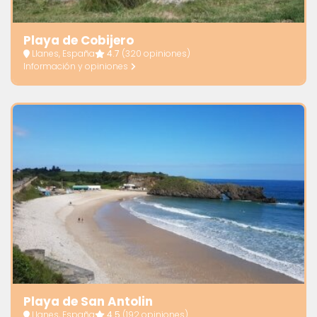
Playa de Cobijero
Llanes, España
4.7
(320 opiniones)
Información y opiniones
Playa de San Antolin
Llanes, España
4.5
(192 opiniones)