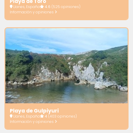
Playa de Toró
Llanes, España
4.6
(525 opiniones)
Información y opiniones
Playa de Gulpiyuri
Llanes, España
4
(403 opiniones)
Información y opiniones