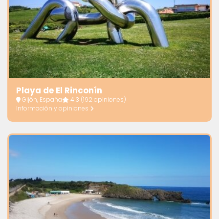
Playa de El Rinconín
Gijón, España
4.3
(192 opiniones)
Información y opiniones