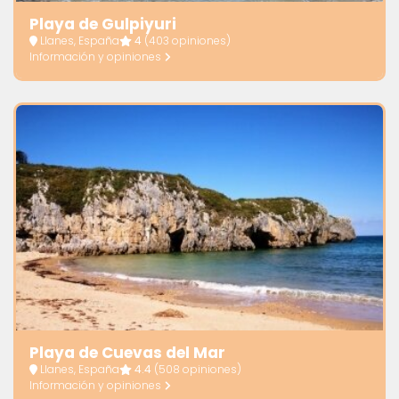
Playa de Gulpiyuri
Llanes, España
4
(403 opiniones)
Información y opiniones
Playa de Cuevas del Mar
Llanes, España
4.4
(508 opiniones)
Información y opiniones